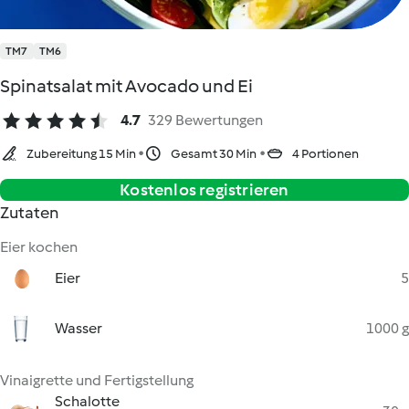
TM7
TM6
Spinatsalat mit Avocado und Ei
4.7
329 Bewertungen
Zubereitung 15 Min
Gesamt 30 Min
4 Portionen
Kostenlos registrieren
Zutaten
Eier kochen
Eier
5
Wasser
1000 g
Vinaigrette und Fertigstellung
Schalotte