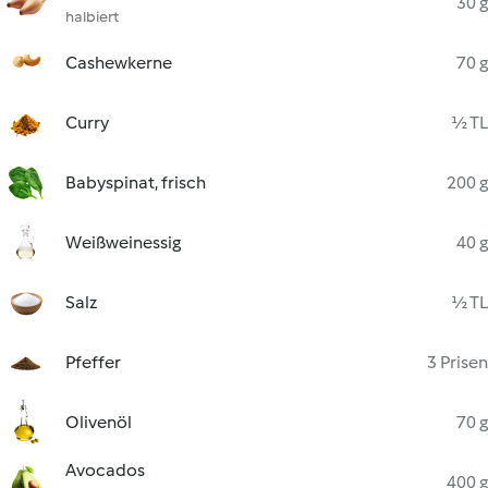
30 g
halbiert
Cashewkerne
70 g
Curry
½ TL
Babyspinat, frisch
200 g
Weißweinessig
40 g
Salz
½ TL
Pfeffer
3 Prisen
Olivenöl
70 g
Avocados
400 g