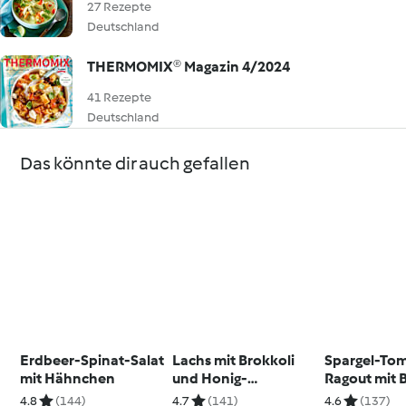
27 Rezepte
Deutschland
THERMOMIX® Magazin 4/2024
41 Rezepte
Deutschland
Das könnte dir auch gefallen
Erdbeer-Spinat-Salat
Lachs mit Brokkoli
Spargel-To
mit Hähnchen
und Honig-
Ragout mit 
Knoblauch-Sauce
und
4.8
(144)
4.7
(141)
4.6
(137)