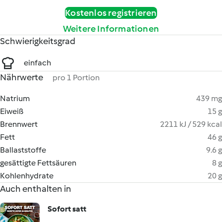
Kostenlos registrieren
Weitere Informationen
Schwierigkeitsgrad
einfach
Nährwerte
pro 1 Portion
Natrium
439 mg
Eiweiß
15 g
Brennwert
2211 kJ / 529 kcal
Fett
46 g
Ballaststoffe
9.6 g
gesättigte Fettsäuren
8 g
Kohlenhydrate
20 g
Auch enthalten in
Sofort satt