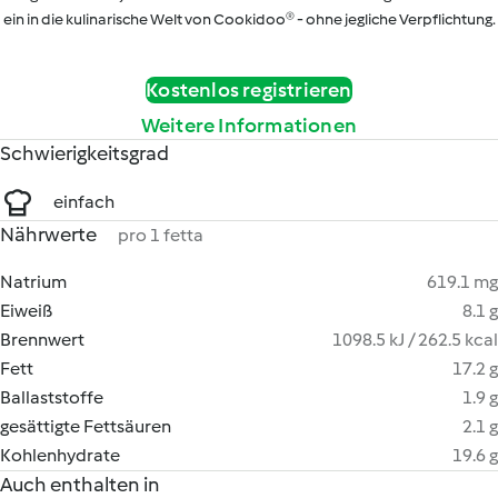
ein in die kulinarische Welt von Cookidoo® - ohne jegliche Verpflichtung.
Kostenlos registrieren
Weitere Informationen
Schwierigkeitsgrad
einfach
Nährwerte
pro 1 fetta
Natrium
619.1 mg
Eiweiß
8.1 g
Brennwert
1098.5 kJ / 262.5 kcal
Fett
17.2 g
Ballaststoffe
1.9 g
gesättigte Fettsäuren
2.1 g
Kohlenhydrate
19.6 g
Auch enthalten in