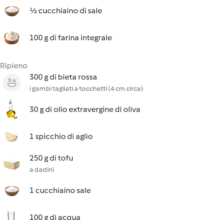
½ cucchiaino di sale
100 g di farina integrale
Ripieno
300 g di bieta rossa
i gambi tagliati a tocchetti (4 cm circa)
30 g di olio extravergine di oliva
1 spicchio di aglio
250 g di tofu
a dadini
1 cucchiaino sale
100 g di acqua