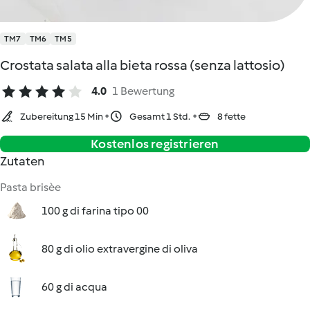
TM7
TM6
TM5
Crostata salata alla bieta rossa (senza lattosio)
4.0
1 Bewertung
Zubereitung 15 Min
Gesamt 1 Std.
8 fette
Kostenlos registrieren
Zutaten
Pasta brisèe
100 g di farina tipo 00
80 g di olio extravergine di oliva
60 g di acqua