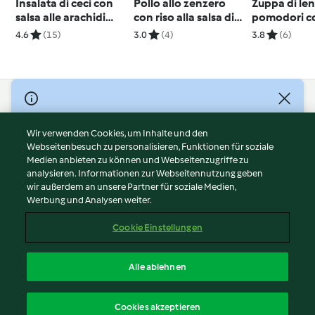
Insalata di ceci con
Pollo allo zenzero
Zuppa di len
salsa alle arachidi
con riso alla salsa di
pomodori c
(vegan)
arachidi
ripiene di f
4.6
(15)
3.0
(4)
3.8
(6)
© Copyright 2026
Nutzungsbedingungen
Wir verwenden Cookies, um Inhalte und den
Webseitenbesuch zu personalisieren, Funktionen für soziale
Datenschutzrichtlinien
Medien anbieten zu können und Webseitenzugriffe zu
Disclaimer
analysieren. Informationen zur Webseitennutzung geben
Impressum
wir außerdem an unsere Partner für soziale Medien,
Werbung und Analysen weiter.
Cookies
Inhalt melden
Cookie Einstellungen
Abo kündigen
Vertrag widerrufen
Alle ablehnen
Erklärung zur Barrierefreiheit
Deutsch
Cookies akzeptieren