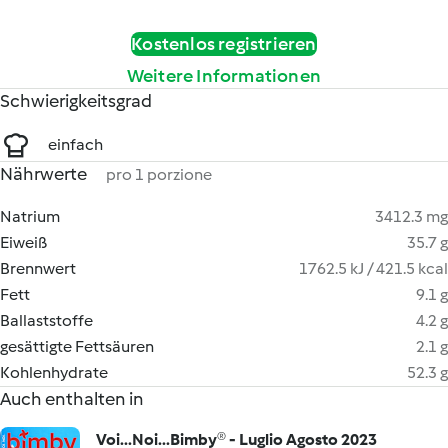
Kostenlos registrieren
Weitere Informationen
Schwierigkeitsgrad
einfach
Nährwerte
pro 1 porzione
Natrium
3412.3 mg
Eiweiß
35.7 g
Brennwert
1762.5 kJ / 421.5 kcal
Fett
9.1 g
Ballaststoffe
4.2 g
gesättigte Fettsäuren
2.1 g
Kohlenhydrate
52.3 g
Auch enthalten in
Voi...Noi...Bimby® - Luglio Agosto 2023