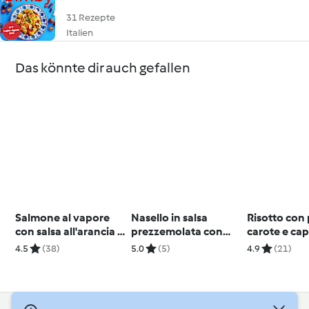
31 Rezepte
Italien
Das könnte dir auch gefallen
Salmone al vapore
Nasello in salsa
Risotto con 
con salsa all'arancia e
prezzemolata con
carote e ca
contorno di broccolo
cuori di carciofo
4.5
(38)
5.0
(5)
4.9
(21)
romano