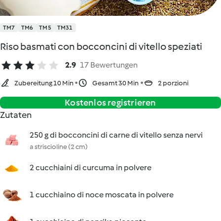
TM7
TM6
TM5
TM31
Riso basmati con bocconcini di vitello speziati
2.9
17 Bewertungen
Zubereitung 10 Min
Gesamt 30 Min
2 porzioni
Kostenlos registrieren
Zutaten
250 g di bocconcini di carne di vitello senza nervi
a striscioline (2 cm)
2 cucchiaini di curcuma in polvere
1 cucchiaino di noce moscata in polvere