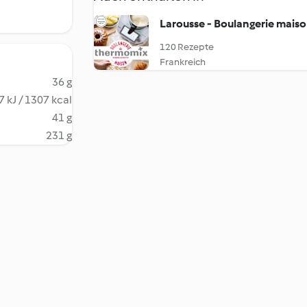
Larousse - Boulangerie mais
120 Rezepte
Frankreich
36 g
 kJ / 1307 kcal
41 g
231 g