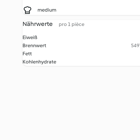
medium
Nährwerte
pro 1 pièce
Eiweiß
Brennwert
5497
Fett
Kohlenhydrate