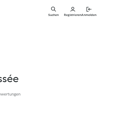
Springe
zum
Suchen
Registrieren
Anmelden
Hauptinha
ssée
ewertungen