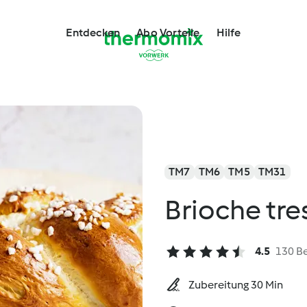
Entdecken
Abo Vorteile
Hilfe
TM7
TM6
TM5
TM31
Brioche tre
4.5
130 B
Zubereitung 30 Min