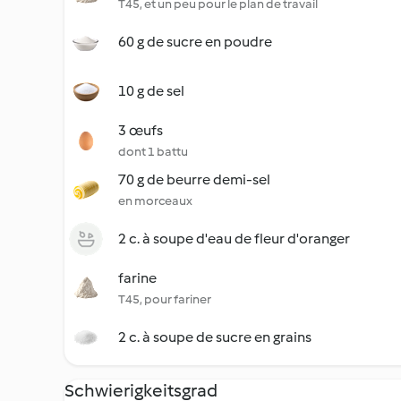
T45, et un peu pour le plan de travail
60 g de sucre en poudre
10 g de sel
3 œufs
dont 1 battu
70 g de beurre demi-sel
en morceaux
2 c. à soupe d'eau de fleur d'oranger
farine
T45, pour fariner
2 c. à soupe de sucre en grains
Schwierigkeitsgrad