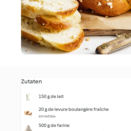
Zutaten
150 g de lait
20 g de levure boulangère fraîche
émiettée
500 g de farine