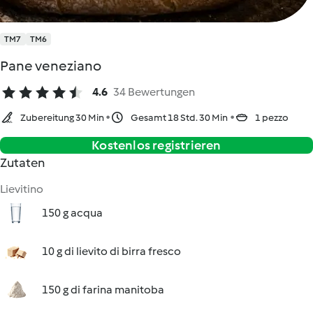
TM7
TM6
Pane veneziano
4.6
34 Bewertungen
Zubereitung 30 Min
Gesamt 18 Std. 30 Min
1 pezzo
Kostenlos registrieren
Zutaten
Lievitino
150 g acqua
10 g di lievito di birra fresco
150 g di farina manitoba