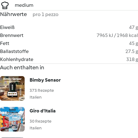
medium
Nährwerte
pro 1 pezzo
Eiweiß
47 g
Brennwert
7965 kJ / 1968 kcal
Fett
45 g
Ballaststoffe
27.5 g
Kohlenhydrate
318 g
Auch enthalten in
Bimby Sensor
373 Rezepte
Italien
Giro d'Italia
30 Rezepte
Italien