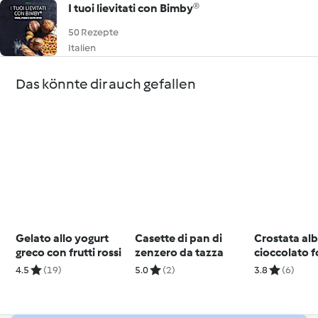
I tuoi lievitati con Bimby®
50 Rezepte
Italien
Das könnte dir auch gefallen
Gelato allo yogurt
Casette di pan di
Crostata alb
greco con frutti rossi
zenzero da tazza
cioccolato 
4.5
(19)
5.0
(2)
3.8
(6)