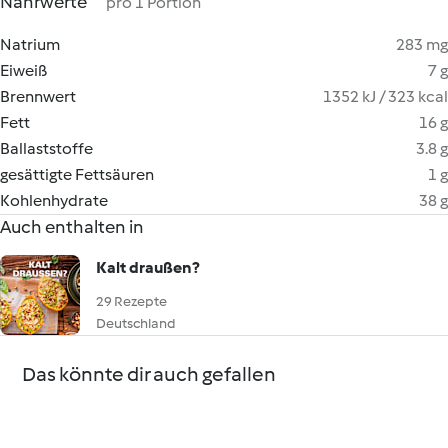
Nährwerte
pro 1 Portion
Natrium
283 mg
Eiweiß
7 g
Brennwert
1352 kJ / 323 kcal
Fett
16 g
Ballaststoffe
3.8 g
gesättigte Fettsäuren
1 g
Kohlenhydrate
38 g
Auch enthalten in
Kalt draußen?
29 Rezepte
Deutschland
Das könnte dir auch gefallen