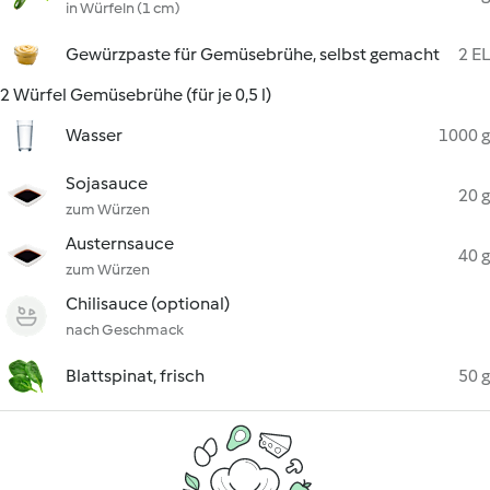
in Würfeln (1 cm)
Gewürzpaste für Gemüsebrühe, selbst gemacht
2 EL
2 Würfel Gemüsebrühe (für je 0,5 l)
Wasser
1000 g
Sojasauce
20 g
zum Würzen
Austernsauce
40 g
zum Würzen
Chilisauce (optional)
nach Geschmack
Blattspinat, frisch
50 g