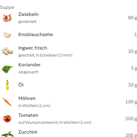
Suppe
Zwiebeln
80 g
geviertelt
Knoblauchzehe
1
Ingwer, frisch
20 g
geschält, in Scheiben (2 mm)
Koriander
5 g
abgezupft
Öl
30 g
Möhren
100 g
in Würfeln (1 cm)
Tomaten
200 g
auf Wunsch entkernt, in Würfeln (1 cm)
Zucchini
200 g