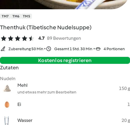
TM7
TM6
TM5
Thenthuk (Tibetische Nudelsuppe)
4.7
89 Bewertungen
Zubereitung 50 Min
Gesamt 1 Std. 30 Min
4 Portionen
Kostenlos registrieren
Zutaten
Nudeln
Mehl
150 g
und etwas mehr zum Bearbeiten
Ei
1
Wasser
20 g