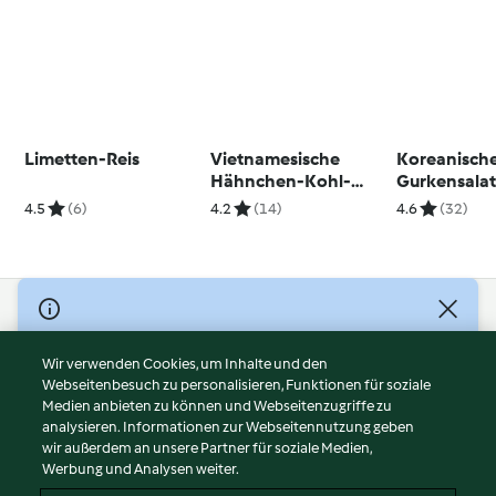
Limetten-Reis
Vietnamesische
Koreanisch
Hähnchen-Kohl-
Gurkensala
Bowl
4.5
(6)
4.2
(14)
4.6
(32)
© Copyright 2026
Nutzungsbedingungen
Wir verwenden Cookies, um Inhalte und den
Webseitenbesuch zu personalisieren, Funktionen für soziale
Datenschutzrichtlinien
Medien anbieten zu können und Webseitenzugriffe zu
Disclaimer
analysieren. Informationen zur Webseitennutzung geben
Impressum
wir außerdem an unsere Partner für soziale Medien,
Werbung und Analysen weiter.
Cookies