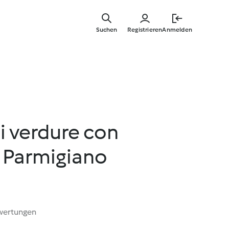
Springe
zum
Suchen
Registrieren
Anmelden
Hauptinha
i verdure con
l Parmigiano
wertungen