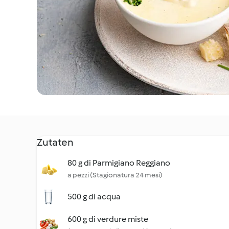
Zutaten
80 g di Parmigiano Reggiano
a pezzi (Stagionatura 24 mesi)
500 g di acqua
600 g di verdure miste