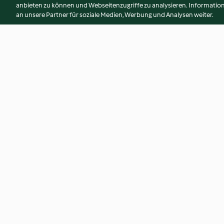
anbieten zu können und Webseitenzugriffe zu analysieren. Informati
an unsere Partner für soziale Medien, Werbung und Analysen weiter.
Nachos di carote con
Mousse ricotta alle
guacamole
miele
3.4
(5)
4.6
(7)
© Copyright 2026
Nutzungsbedingungen
Datenschutzrichtlinien
Erklärung zur Barrierefreiheit