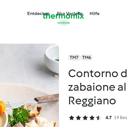
Entdecken
Abo Vorteile
Hilfe
TM7
TM6
Contorno d
zabaione a
Reggiano
4.7
19 Be