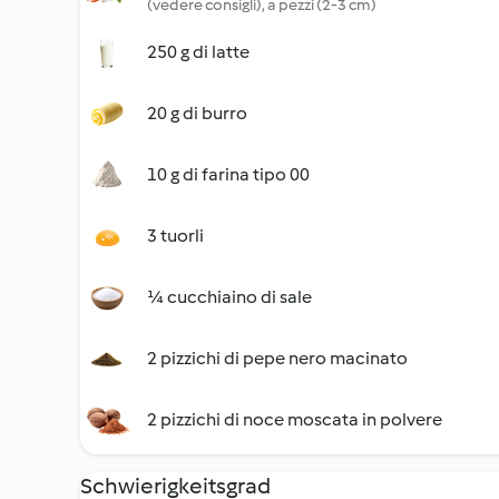
(vedere consigli), a pezzi (2-3 cm)
250 g di latte
20 g di burro
10 g di farina tipo 00
3 tuorli
¼ cucchiaino di sale
2 pizzichi di pepe nero macinato
2 pizzichi di noce moscata in polvere
Schwierigkeitsgrad