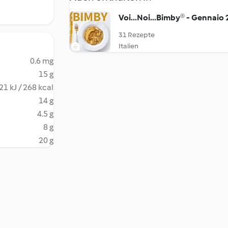
Voi...Noi...Bimby® - Gennaio
31 Rezepte
Italien
0.6 mg
15 g
21 kJ / 268 kcal
14 g
4.5 g
8 g
20 g