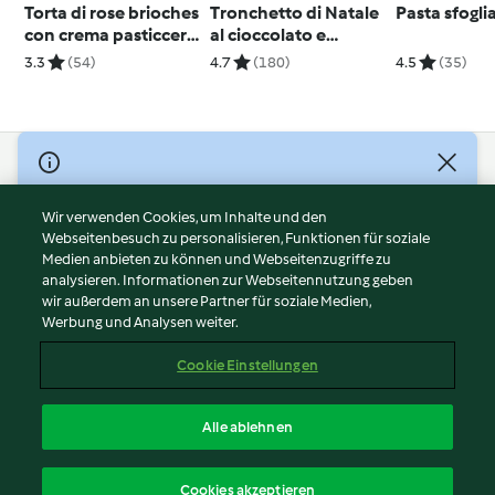
Torta di rose brioches
Tronchetto di Natale
Pasta sfogli
con crema pasticcera
al cioccolato e
alle fragole
arancia
3.3
(54)
4.7
(180)
4.5
(35)
© Copyright 2026
Nutzungsbedingungen
Wir verwenden Cookies, um Inhalte und den
Webseitenbesuch zu personalisieren, Funktionen für soziale
Datenschutzrichtlinien
Medien anbieten zu können und Webseitenzugriffe zu
Disclaimer
analysieren. Informationen zur Webseitennutzung geben
Impressum
wir außerdem an unsere Partner für soziale Medien,
Werbung und Analysen weiter.
Cookies
Inhalt melden
Cookie Einstellungen
Abo kündigen
Vertrag widerrufen
Alle ablehnen
Erklärung zur Barrierefreiheit
Deutsch
Cookies akzeptieren