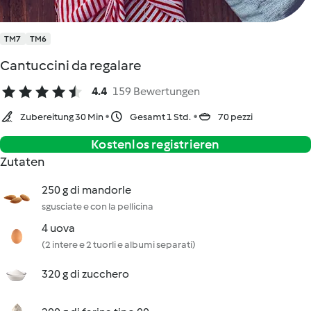
TM7
TM6
Cantuccini da regalare
4.4
159 Bewertungen
Zubereitung 30 Min
Gesamt 1 Std.
70 pezzi
Kostenlos registrieren
Zutaten
250 g di mandorle
sgusciate e con la pellicina
4 uova
(2 intere e 2 tuorli e albumi separati)
320 g di zucchero