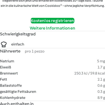
Registriere dich jetzt und erhalte ein kostenloses 30-Tage Abo. Tauche
ein in die kulinarische Welt von Cookidoo® - ohne jegliche Verpflichtung.
Kostenlos registrieren
Weitere Informationen
Schwierigkeitsgrad
einfach
Nährwerte
pro 1 pezzo
Natrium
5 mg
Eiweiß
1.7 g
Brennwert
250.3 kJ / 59.8 kcal
Fett
2.1 g
Ballaststoffe
0.6 g
gesättigte Fettsäuren
0.3 g
Kohlenhydrate
8.9 g
Auch enthalten in