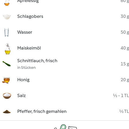
Apfelessig
60 g
Schlagobers
30 g
Wasser
50 g
Maiskeimöl
40 g
Schnittlauch, frisch
15 g
in Stücken
Honig
20 g
Salz
½ - 1 TL
Pfeffer, frisch gemahlen
½ TL