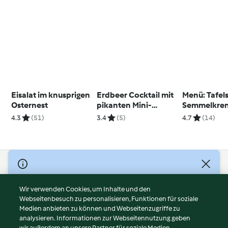
Eisalat im knusprigen
Erdbeer Cocktail mit
Menü: Tafels
Osternest
pikanten Mini-
Semmelkren
Cheesecakes
Schnittlauc
4.3
(51)
3.4
(5)
4.7
(14)
Mascarpone
Erdbeerdess
© Copyright 2026
Nutzungsbedingungen
Wir verwenden Cookies, um Inhalte und den
Webseitenbesuch zu personalisieren, Funktionen für soziale
Datenschutzrichtlinien
Medien anbieten zu können und Webseitenzugriffe zu
Disclaimer
analysieren. Informationen zur Webseitennutzung geben
Impressum
wir außerdem an unsere Partner für soziale Medien,