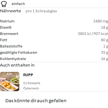
einfach
Nährwerte
pro 1 Schraubglas
Natrium
2480 mg
Eiweiß
18 g
Brennwert
3802 kJ / 907 kcal
Fett
80 g
Ballaststoffe
1 g
gesättigte Fettsäuren
35 g
Kohlenhydrate
26 g
Auch enthalten in
RUPP
21 Rezepte
Österreich
Das könnte dir auch gefallen