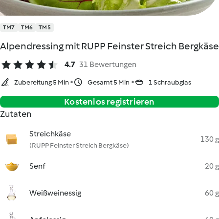
TM7
TM6
TM5
Alpendressing mit RUPP Feinster Streich Bergkäse
4.7
31 Bewertungen
Zubereitung 5 Min
Gesamt 5 Min
1 Schraubglas
Kostenlos registrieren
Zutaten
Streichkäse
130 g
(RUPP Feinster Streich Bergkäse)
Senf
20 g
Weißweinessig
60 g