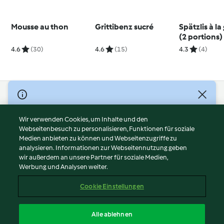
Mousse au thon
Grittibenz sucré
Spätzlis à l
(2 portions)
4.6
(30)
4.6
(15)
4.3
(4)
© Copyright 2026
Nutzungsbedingungen
Wir verwenden Cookies, um Inhalte und den
Webseitenbesuch zu personalisieren, Funktionen für soziale
Datenschutzrichtlinien
Medien anbieten zu können und Webseitenzugriffe zu
Disclaimer
analysieren. Informationen zur Webseitennutzung geben
Impressum
wir außerdem an unsere Partner für soziale Medien,
Werbung und Analysen weiter.
Cookies
Inhalt melden
Cookie Einstellungen
Abo kündigen
Vertrag widerrufen
Alle ablehnen
Erklärung zur Barrierefreiheit