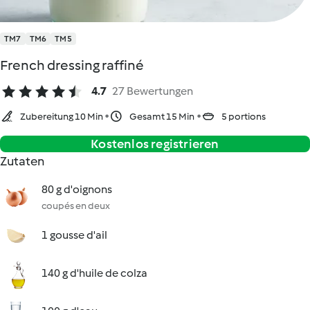
TM7
TM6
TM5
French dressing raffiné
4.7
27 Bewertungen
Zubereitung 10 Min
Gesamt 15 Min
5 portions
Kostenlos registrieren
Zutaten
80 g d'oignons
coupés en deux
1 gousse d'ail
140 g d'huile de colza