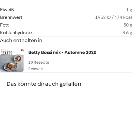
Eiweiß
1 g
Brennwert
1952 kJ / 474 kcal
Fett
50 g
Kohlenhydrate
3.6 g
Auch enthalten in
Betty Bossi mix - Automne 2020
10 Rezepte
Schweiz
Das könnte dir auch gefallen