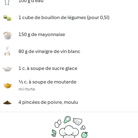
100 g d'eau
1 cube de bouillon de légumes (pour 0,5l)
150 g de mayonnaise
80 g de vinaigre de vin blanc
1 c. à soupe de sucre glace
½ c. à soupe de moutarde
mi-forte
4 pincées de poivre, moulu