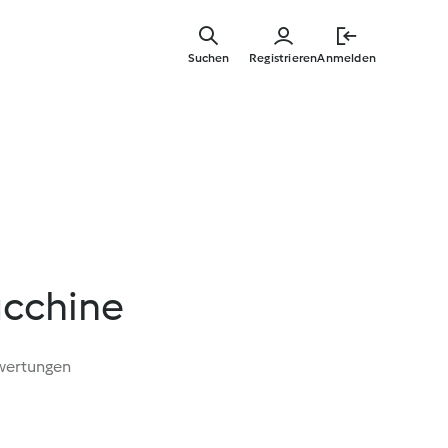
Springe
zum
Suchen
Registrieren
Anmelden
Hauptinha
zucchine
wertungen