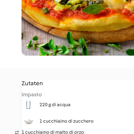
Zutaten
Impasto
220 g di acqua
1 cucchiaino di zucchero
1 cucchiaino di malto di orzo