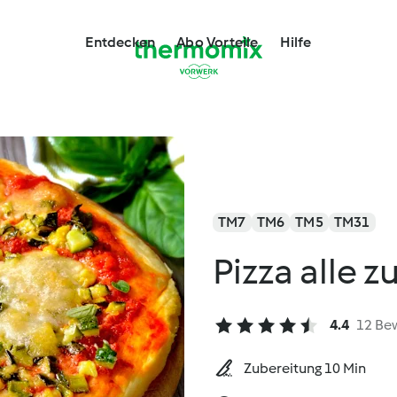
Entdecken
Abo Vorteile
Hilfe
TM7
TM6
TM5
TM31
Pizza alle 
4.4
12 Be
Zubereitung 10 Min