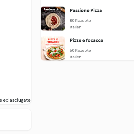
Passione Pizza
80 Rezepte
Italien
Pizze e focacce
60 Rezepte
Italien
te ed asciugate