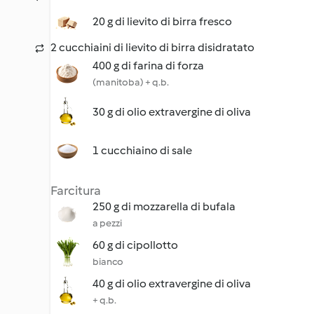
20 g di lievito di birra fresco
2 cucchiaini di lievito di birra disidratato
400 g di farina di forza
(manitoba) + q.b.
30 g di olio extravergine di oliva
1 cucchiaino di sale
Farcitura
250 g di mozzarella di bufala
a pezzi
60 g di cipollotto
bianco
40 g di olio extravergine di oliva
+ q.b.