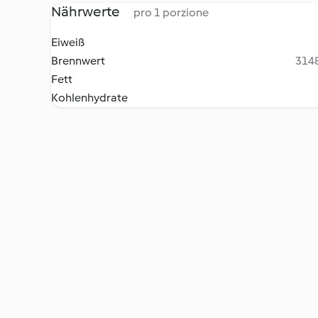
Nährwerte
pro 1 porzione
Eiweiß
Brennwert
3148
Fett
Kohlenhydrate