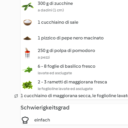
300 g di zucchine
a dadini (1 cm)
1 cucchiaino di sale
1 pizzico di pepe nero macinato
250 g di polpa di pomodoro
a pezzi
6 - 8 foglie di basilico fresco
lavate ed asciugate
2 - 3 rametti di maggiorana fresca
le foglioline lavate ed asciugate
1 cucchiaino di maggiorana secca, le foglioline lava
Schwierigkeitsgrad
einfach