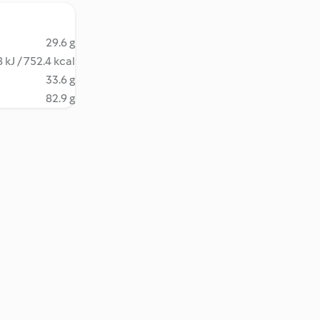
29.6 g
 kJ / 752.4 kcal
33.6 g
82.9 g