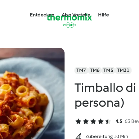
Entdecken
Abo Vorteile
Hilfe
TM7
TM6
TM5
TM31
Timballo di
persona)
4.5
63 Be
Zubereitung 10 Min