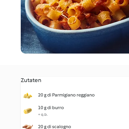
Zutaten
20 g di Parmigiano reggiano
10 g di burro
+ q.b.
20 g di scalogno