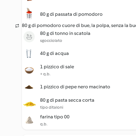
80 g di passata di pomodoro
80 g di pomodoro cuore di bue, la polpa, senza la bu
80 g di tonno in scatola
sgocciolato
40 g di acqua
1 pizzico di sale
+ q.b.
1 pizzico di pepe nero macinato
80 g di pasta secca corta
tipo ditaloni
farina tipo 00
q.b.