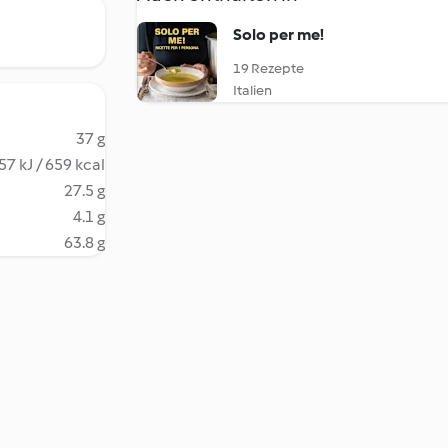
Solo per me!
19 Rezepte
Italien
37 g
57 kJ / 659 kcal
27.5 g
4.1 g
63.8 g