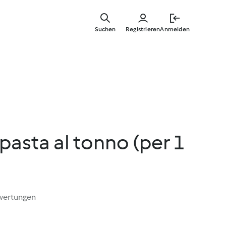
Springe
zum
Suchen
Registrieren
Anmelden
Hauptinha
 pasta al tonno (per 1
wertungen