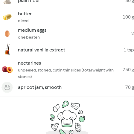
plain flour
50 g
butter
100 g
diced
medium eggs
2
one beaten
natural vanilla extract
1 tsp
nectarines
750 g
unpeeled, stoned, cut in thin slices (total weight with
stones)
apricot jam, smooth
70 g