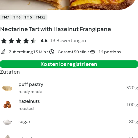
TM7
TM6
TM5
TM31
Nectarine Tart with Hazelnut Frangipane
4.6
13 Bewertungen
Zubereitung 15 Min
Gesamt 50 Min
12 portions
Kostenlos registrieren
Zutaten
puff pastry
320 g
ready made
hazelnuts
100 g
roasted
sugar
80 g