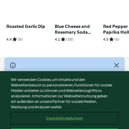
Roasted Garlic Dip
Blue Cheese and
Red Pepper
Rosemary Soda
Paprika Hol
Bread
Sauce
4.4
(8)
4.1
(38)
4.5
(6)
© Copyright 2026
Nutzungsbedingungen
Wir verwenden Cookies, um Inhalte und den
Webseitenbesuch zu personalisieren, Funktionen für soziale
Datenschutzrichtlinien
Medien anbieten zu können und Webseitenzugriffe zu
Disclaimer
analysieren. Informationen zur Webseitennutzung geben
Impressum
wir außerdem an unsere Partner für soziale Medien,
Werbung und Analysen weiter.
Cookies
Inhalt melden
Cookie Einstellungen
Abo kündigen