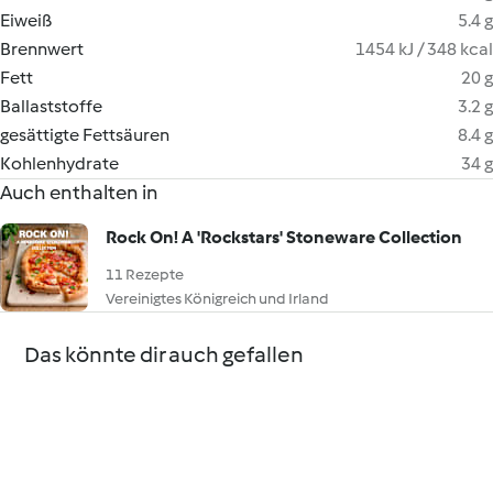
Eiweiß
5.4 g
Brennwert
1454 kJ / 348 kcal
Fett
20 g
Ballaststoffe
3.2 g
gesättigte Fettsäuren
8.4 g
Kohlenhydrate
34 g
Auch enthalten in
Rock On! A 'Rockstars' Stoneware Collection
11 Rezepte
Vereinigtes Königreich und Irland
Das könnte dir auch gefallen