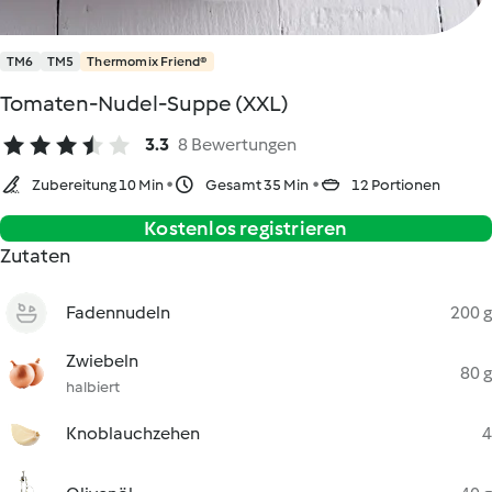
TM6
TM5
Thermomix Friend®
Tomaten-Nudel-Suppe (XXL)
3.3
8 Bewertungen
Zubereitung 10 Min
Gesamt 35 Min
12 Portionen
Kostenlos registrieren
Zutaten
Fadennudeln
200 g
Zwiebeln
80 g
halbiert
Knoblauchzehen
4