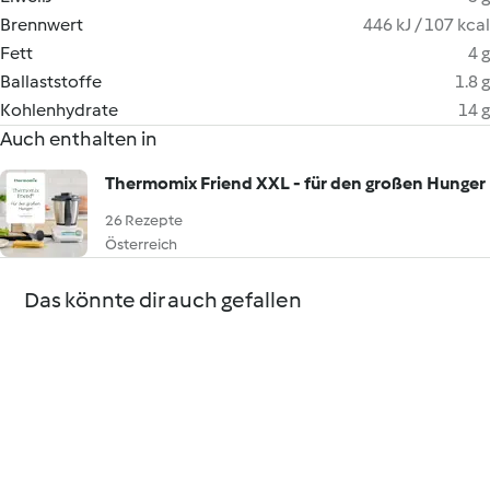
Brennwert
446 kJ / 107 kcal
Fett
4 g
Ballaststoffe
1.8 g
Kohlenhydrate
14 g
Auch enthalten in
Thermomix Friend XXL - für den großen Hunger
26 Rezepte
Österreich
Das könnte dir auch gefallen