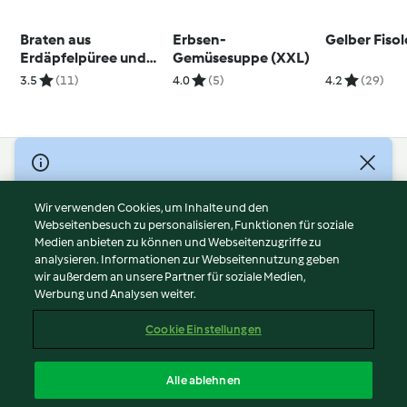
Braten aus
Erbsen-
Gelber Fisol
Erdäpfelpüree und
Gemüsesuppe (XXL)
Faschiertem
3.5
(11)
4.0
(5)
4.2
(29)
© Copyright 2026
Nutzungsbedingungen
Wir verwenden Cookies, um Inhalte und den
Webseitenbesuch zu personalisieren, Funktionen für soziale
Datenschutzrichtlinien
Medien anbieten zu können und Webseitenzugriffe zu
Disclaimer
analysieren. Informationen zur Webseitennutzung geben
Impressum
wir außerdem an unsere Partner für soziale Medien,
Werbung und Analysen weiter.
Cookies
Inhalt melden
Cookie Einstellungen
Abo kündigen
Vertrag widerrufen
Alle ablehnen
Erklärung zur Barrierefreiheit