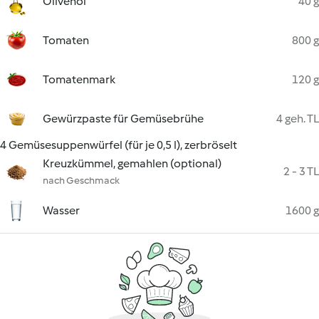
Olivenöl
40 g
Tomaten
800 g
Tomatenmark
120 g
Gewürzpaste für Gemüsebrühe
4 geh. TL
4 Gemüsesuppenwürfel (für je 0,5 l), zerbröselt
Kreuzkümmel, gemahlen (optional)
2 - 3 TL
nach Geschmack
Wasser
1600 g