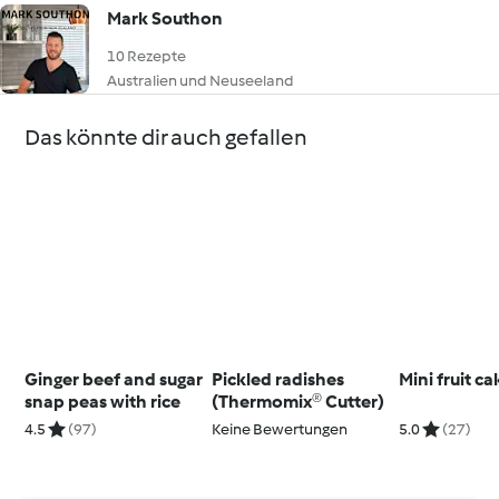
Mark Southon
10 Rezepte
Australien und Neuseeland
Das könnte dir auch gefallen
Ginger beef and sugar
Pickled radishes
Mini fruit ca
snap peas with rice
(Thermomix® Cutter)
4.5
(97)
Keine Bewertungen
5.0
(27)