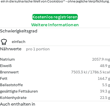
ein in die kulinarische Welt von Cookidoo® - ohne jegliche Verpflichtung.
Kostenlos registrieren
Weitere Informationen
Schwierigkeitsgrad
einfach
Nährwerte
pro 1 portion
Natrium
2057.9 mg
Eiweiß
48.9 g
Brennwert
7503.3 kJ / 1786.5 kcal
Fett
164.7 g
Ballaststoffe
5.5 g
gesättigte Fettsäuren
39.3 g
Kohlenhydrate
22.5 g
Auch enthalten in