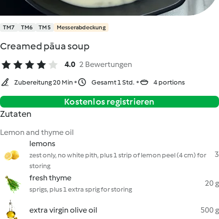
TM7
TM6
TM5
Messerabdeckung
Creamed pāua soup
4.0
2 Bewertungen
Zubereitung 20 Min
Gesamt 1 Std.
4 portions
Kostenlos registrieren
Zutaten
Lemon and thyme oil
lemons
3
zest only, no white pith, plus 1 strip of lemon peel (4 cm) for
storing
fresh thyme
20 g
sprigs, plus 1 extra sprig for storing
extra virgin olive oil
500 g