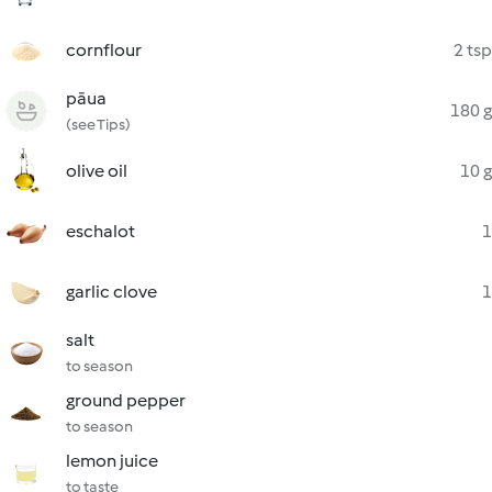
cornflour
2 tsp
pāua
180 g
(see Tips)
olive oil
10 g
eschalot
1
garlic clove
1
salt
to season
ground pepper
to season
lemon juice
to taste