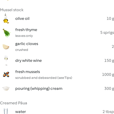
Mussel stock
olive oil
10 g
fresh thyme
5 sprigs
leaves only
garlic cloves
2
crushed
dry white wine
150 g
fresh mussels
1000 g
scrubbed and debearded (see Tips)
pouring (whipping) cream
300 g
Creamed Pāua
water
2 tbsp