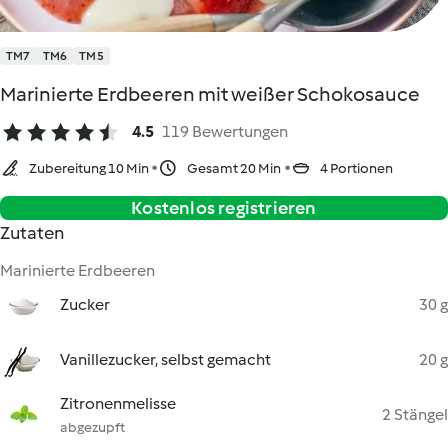
TM7
TM6
TM5
Marinierte Erdbeeren mit weißer Schokosauce
4.5
119 Bewertungen
Zubereitung 10 Min
Gesamt 20 Min
4 Portionen
Kostenlos registrieren
Zutaten
Marinierte Erdbeeren
Zucker
30 g
Vanillezucker, selbst gemacht
20 g
Zitronenmelisse
2 Stängel
abgezupft