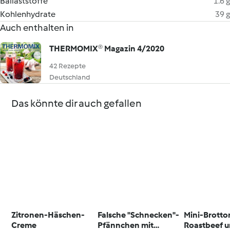
Ballaststoffe
1.6 g
Kohlenhydrate
39 g
Auch enthalten in
THERMOMIX® Magazin 4/2020
42 Rezepte
Deutschland
Das könnte dir auch gefallen
Zitronen-Häschen-
Falsche "Schnecken"-
Mini-Brottor
Creme
Pfännchen mit
Roastbeef 