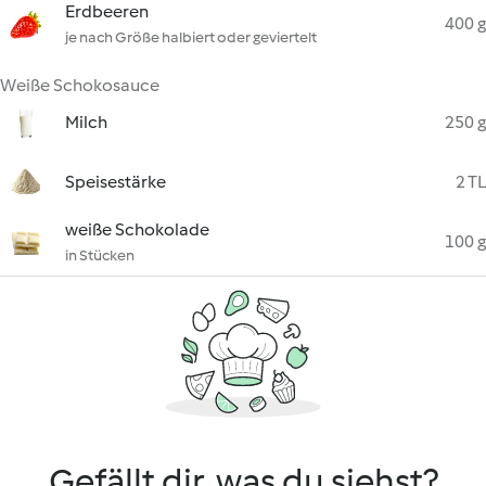
Erdbeeren
400 g
je nach Größe halbiert oder geviertelt
Weiße Schokosauce
Milch
250 g
Speisestärke
2 TL
weiße Schokolade
100 g
in Stücken
Gefällt dir, was du siehst?