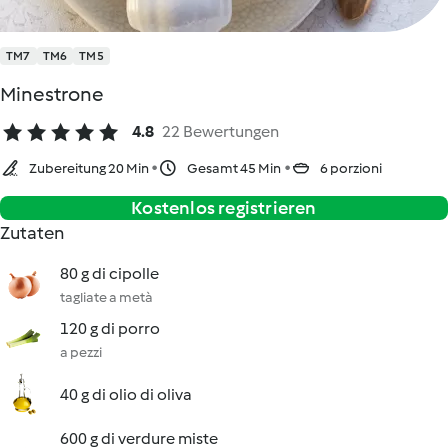
TM7
TM6
TM5
Minestrone
4.8
22 Bewertungen
Zubereitung 20 Min
Gesamt 45 Min
6 porzioni
Kostenlos registrieren
Zutaten
80 g di cipolle
tagliate a metà
120 g di porro
a pezzi
40 g di olio di oliva
600 g di verdure miste