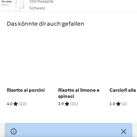
204 Rezepte
Schweiz
Das könnte dir auch gefallen
Risotto ai porcini
Risotto al limone e
Carciofi all
spinaci
4.0
(12)
3.9
(21)
1.0
(1)
© Copyright 2026