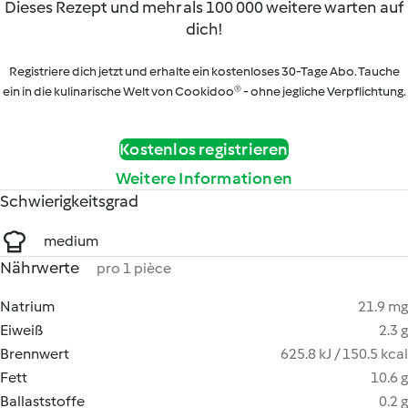
Dieses Rezept und mehr als 100 000 weitere warten auf
dich!
Registriere dich jetzt und erhalte ein kostenloses 30-Tage Abo. Tauche
ein in die kulinarische Welt von Cookidoo® - ohne jegliche Verpflichtung.
Kostenlos registrieren
Weitere Informationen
Schwierigkeitsgrad
medium
Nährwerte
pro 1 pièce
Natrium
21.9 mg
Eiweiß
2.3 g
Brennwert
625.8 kJ / 150.5 kcal
Fett
10.6 g
Ballaststoffe
0.2 g