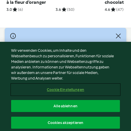
à la fleur d’oranger
chocolat
3.0
(6)
3.6
(50)
4.6
(47)
© Copyright 2026
Nutzungsbedingungen
Wir verwenden Cookies, um Inhalte und den
Webseitenbesuch zu personalisieren, Funktionen für soziale
Datenschutzrichtlinien
Medien anbieten zu können und Webseitenzugriffe zu
Disclaimer
analysieren. Informationen zur Webseitennutzung geben
Impressum
wir außerdem an unsere Partner für soziale Medien,
Werbung und Analysen weiter.
Cookies
Inhalt melden
Cookie Einstellungen
Abo kündigen
Vertrag widerrufen
Alle ablehnen
Erklärung zur Barrierefreiheit
Deutsch
Cookies akzeptieren