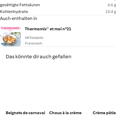
gesättigte Fettsäuren
6.6 g
Kohlenhydrate
10.4 g
Auch enthalten in
Thermomix® et moi n°21
48 Rezepte
Frankreich
Das könnte dir auch gefallen
Beignets de carnaval
Choux à la crème
Crème pâtis