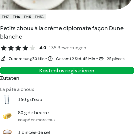
TM7
TM6
TM5
TM31
Petits choux à la crème diplomate façon Dune
blanche
4.0
135 Bewertungen
Zubereitung 30 Min
Gesamt 2 Std. 45 Min
25 pièces
Kostenlos registrieren
Zutaten
La pâte à choux
150 g d'eau
80 g de beurre
coupé en morceaux
1 pincée de sel