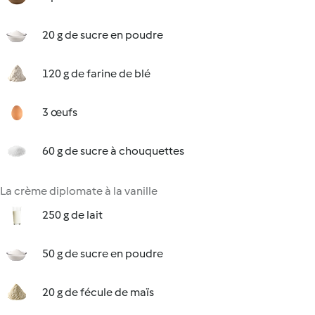
20 g de sucre en poudre
120 g de farine de blé
3 œufs
60 g de sucre à chouquettes
La crème diplomate à la vanille
250 g de lait
50 g de sucre en poudre
20 g de fécule de maïs