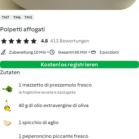
TM7
TM6
TM5
Polpetti affogati
4.8
413 Bewertungen
Zubereitung 10 Min
Gesamt 45 Min
3 porzioni
Kostenlos registrieren
Zutaten
1 mazzetto di prezzemolo fresco
le foglioline lavate e asciugate
40 g di olio extravergine di oliva
1 spicchio di aglio
1 peperoncino piccante fresco