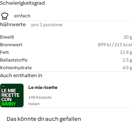
Schwierigkeitsgrad
einfach
Nährwerte
pro 1 porzione
Eiweiß
20 g
Brennwert
899 kJ / 215 kcal
Fett
11.9 g
Ballaststoffe
1.5 g
Kohlenhydrate
4.9 g
Auch enthalten in
Le mie ricette
198 Rezepte
Italien
Das könnte dir auch gefallen