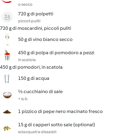
o secco
720 g di polpetti
piccoli puliti
720 g di moscardini, piccoli puliti
50 g di vino bianco secco
450 g di polpa di pomodoro a pezzi
in scatola
450 g di pomodori, in scatola
150 g di acqua
½ cucchiaino di sale
+ q.b.
1 pizzico di pepe nero macinato fresco
15 g di capperi sotto sale (optional)
sciacquati e dissalati