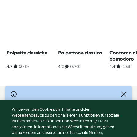
Polpette classiche
Polpettone classico
Contorno di 
pomodoro
4.7
(340)
4.2
(370)
4.4
(133)
© Copyright 2026
Nutzungsbedingungen
Wir verwenden Cookies, um Inhalte und den
Webseitenbesuch zu personalisieren, Funktionen für soziale
Datenschutzrichtlinien
Medien anbieten zu können und Webseitenzugriffe zu
Disclaimer
analysieren. Informationen zur Webseitennutzung geben
Impressum
wir außerdem an unsere Partner für soziale Medien,