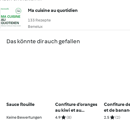
Ma cuisine au quotidien
133 Rezepte
Benelux
Das könnte dir auch gefallen
Sauce Rouille
Confiture d’oranges
Confiture d
au kiwi et au
et de banan
gingembre
Keine Bewertungen
4.9
(8)
2.5
(2)