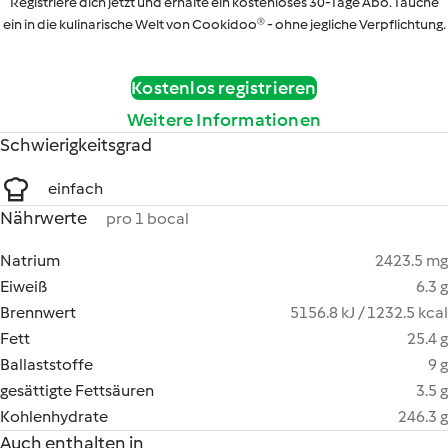
Registriere dich jetzt und erhalte ein kostenloses 30-Tage Abo. Tauche
ein in die kulinarische Welt von Cookidoo® - ohne jegliche Verpflichtung.
Kostenlos registrieren
Weitere Informationen
Schwierigkeitsgrad
einfach
Nährwerte
pro 1 bocal
Natrium
2423.5 mg
Eiweiß
6.3 g
Brennwert
5156.8 kJ / 1232.5 kcal
Fett
25.4 g
Ballaststoffe
9 g
gesättigte Fettsäuren
3.5 g
Kohlenhydrate
246.3 g
Auch enthalten in