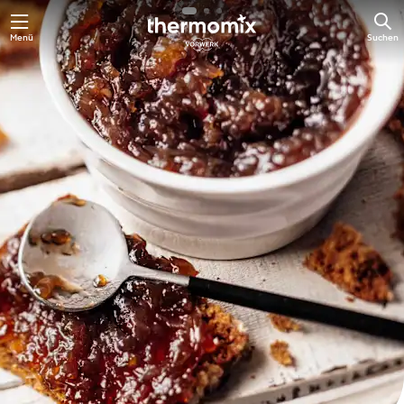
Springe
Menü
Suchen
zum
Hauptinhalt