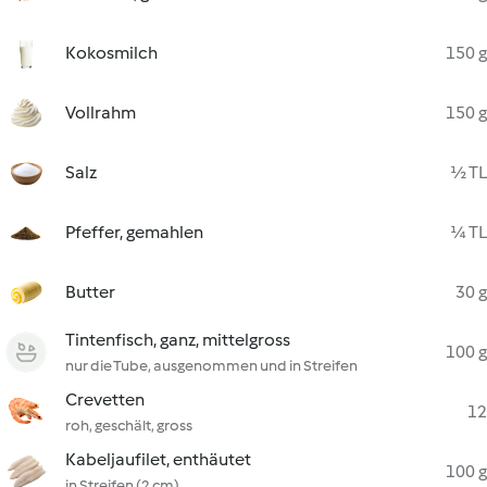
Kokosmilch
150 g
Vollrahm
150 g
Salz
½ TL
Pfeffer, gemahlen
¼ TL
Butter
30 g
Tintenfisch, ganz, mittelgross
100 g
nur die Tube, ausgenommen und in Streifen
Crevetten
12
roh, geschält, gross
Kabeljaufilet, enthäutet
100 g
in Streifen (2 cm)