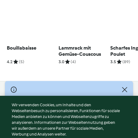
Bouillabaisse
Lammrack mit
Scharfes In
Gemüse-Couscous
Poulet
4.2
(5)
3.0
(4)
3.5
(89)
© Copyright 2026
Nutzungsbedingungen
Wir verwenden Cookies, um Inhalte und den
Webseitenbesuch zu personalisieren, Funktionen für soziale
Datenschutzrichtlinien
Medien anbieten zu können und Webseitenzugriffe zu
Disclaimer
analysieren. Informationen zur Webseitennutzung geben
Impressum
wir außerdem an unsere Partner für soziale Medien,
Werbung und Analysen weiter.
Cookies