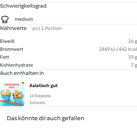
Schwierigkeitsgrad
medium
Nährwerte
pro 1 Portion
Eiweiß
16 g
Brennwert
1849 kJ / 442 kcal
Fett
39 g
Kohlenhydrate
7 g
Auch enthalten in
Asiatisch gut
10 Rezepte
Schweiz
Das könnte dir auch gefallen