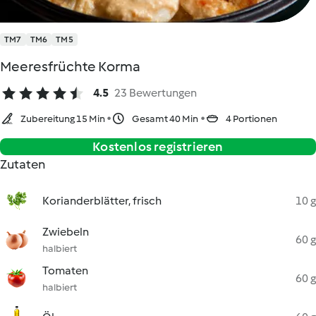
TM7
TM6
TM5
Meeresfrüchte Korma
4.5
23 Bewertungen
Zubereitung 15 Min
Gesamt 40 Min
4 Portionen
Kostenlos registrieren
Zutaten
Korianderblätter, frisch
10 g
Zwiebeln
60 g
halbiert
Tomaten
60 g
halbiert