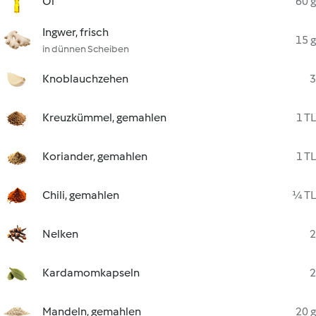
Öl
60 g
Ingwer, frisch
15 g
in dünnen Scheiben
Knoblauchzehen
3
Kreuzkümmel, gemahlen
1 TL
Koriander, gemahlen
1 TL
Chili, gemahlen
¼ TL
Nelken
2
Kardamomkapseln
2
Mandeln, gemahlen
20 g