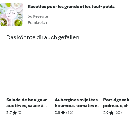
Recettes pour les grands et les tout-petits
66 Rezepte
Frankreich
Das könnte dir auch gefallen
Salade de boulgour
Aubergines mijotées,
Porridge sal
aux fèves, sauce à
houmous, tomates et
poireaux, c
l’artichaut et au tahini
œufs mollets
poêlés et f
3.7
(3)
3.8
(12)
2.9
(23)
frais