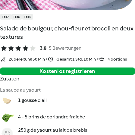
TM7
TM6
TM5
Salade de boulgour, chou-fleur et brocoli en deux
textures
3.8
5 Bewertungen
Zubereitung 30 Min
Gesamt 1 Std. 10 Min
4 portions
Kostenlos registrieren
Zutaten
La sauce au yaourt
1 gousse d'ail
4 - 5 brins de coriandre fraîche
250 g de yaourt au lait de brebis