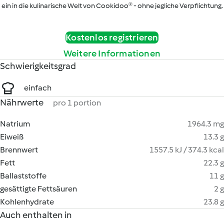
ein in die kulinarische Welt von Cookidoo® - ohne jegliche Verpflichtung.
Kostenlos registrieren
Weitere Informationen
Schwierigkeitsgrad
einfach
Nährwerte
pro 1 portion
Natrium
1964.3 mg
Eiweiß
13.3 g
Brennwert
1557.5 kJ / 374.3 kcal
Fett
22.3 g
Ballaststoffe
11 g
gesättigte Fettsäuren
2 g
Kohlenhydrate
23.8 g
Auch enthalten in