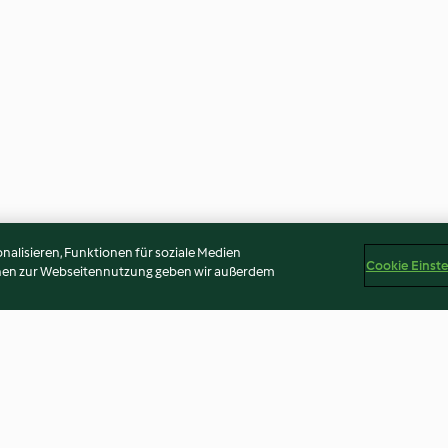
alisieren, Funktionen für soziale Medien
Cookie Einst
onen zur Webseitennutzung geben wir außerdem
tas
Merlan aux poireaux
Clafoutis au tho