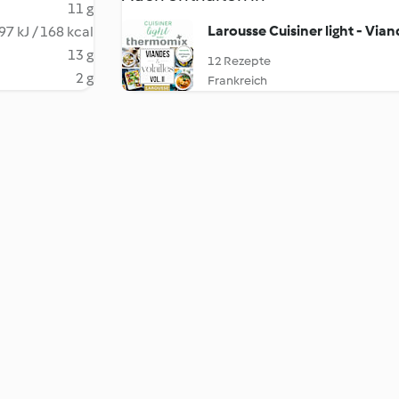
11 g
Larousse Cuisiner light - Viand
97 kJ / 168 kcal
13 g
12 Rezepte
2 g
Frankreich