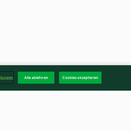
ellungen
Alle ablehnen
Cookies akzeptieren
n et aux
Cocotte de saumon aux petits