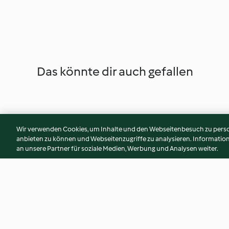
Das könnte dir auch gefallen
Wir verwenden Cookies, um Inhalte und den Webseitenbesuch zu person
anbieten zu können und Webseitenzugriffe zu analysieren. Informati
an unsere Partner für soziale Medien, Werbung und Analysen weiter.
Hachis parmentier courgette-
Rougail aux chipola