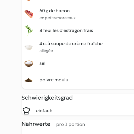
60 g de bacon
en petits morceaux
8 feuilles d'estragon frais
4 c. à soupe de crème fraîche
allégée
sel
poivre moulu
Schwierigkeitsgrad
einfach
Nährwerte
pro 1 portion