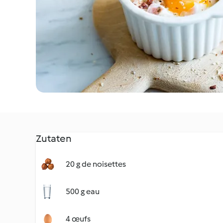
Zutaten
20 g de noisettes
500 g eau
4 œufs