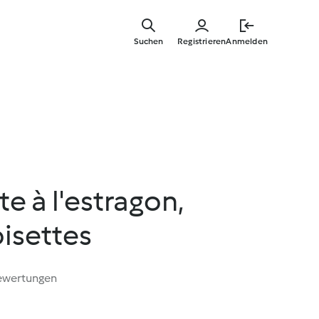
Springe
zum
Suchen
Registrieren
Anmelden
Hauptinha
e à l'estragon,
isettes
ewertungen