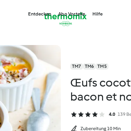
Entdecken
Abo Vorteile
Hilfe
TM7
TM6
TM5
Œufs cocott
bacon et no
4.0
139 B
Zubereitung 10 Min