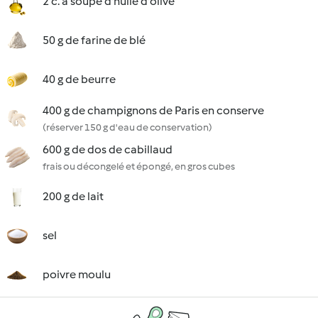
2 c. à soupe d'huile d'olive
50 g de farine de blé
40 g de beurre
400 g de champignons de Paris en conserve
(réserver 150 g d'eau de conservation)
600 g de dos de cabillaud
frais ou décongelé et épongé, en gros cubes
200 g de lait
sel
poivre moulu