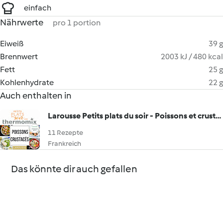
einfach
Nährwerte
pro 1 portion
Eiweiß
39 g
Brennwert
2003 kJ / 480 kcal
Fett
25 g
Kohlenhydrate
22 g
Auch enthalten in
Larousse Petits plats du soir - Poissons et crustacés
11 Rezepte
Frankreich
Das könnte dir auch gefallen