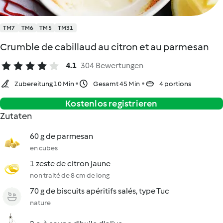
TM7
TM6
TM5
TM31
Crumble de cabillaud au citron et au parmesan
4.1
304 Bewertungen
Zubereitung 10 Min
Gesamt 45 Min
4 portions
Kostenlos registrieren
Zutaten
60 g de parmesan
en cubes
1 zeste de citron jaune
non traité de 8 cm de long
70 g de biscuits apéritifs salés, type Tuc
nature