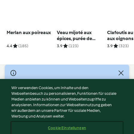
Merlan aux poireaux
Veau mijoté aux
Clafoutis au
épices, purée de
aux oignons
carotte
4.4
(185)
3.9
(123)
3.9
(323)
© Copyright 2026
Nutzungsbedingungen
Wir verwenden Cookies, um Inhalte und den
Webseitenbesuch zu personalisieren, Funktionen für soziale
Datenschutzrichtlinien
Medien anbieten zu können und Webseitenzugriffe zu
Disclaimer
analysieren. Informationen zur Webseitennutzung geben
Impressum
wir außerdem an unsere Partner für soziale Medien,
Werbung und Analysen weiter.
Cookies
Inhalt melden
Cookie Einstellungen
Abo kündigen