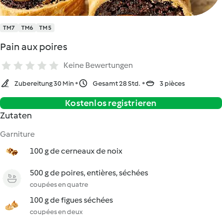
TM7
TM6
TM5
Pain aux poires
Keine Bewertungen
Zubereitung 30 Min
Gesamt 28 Std.
3 pièces
Kostenlos registrieren
Zutaten
Garniture
100 g de cerneaux de noix
500 g de poires, entières, séchées
coupées en quatre
100 g de figues séchées
coupées en deux