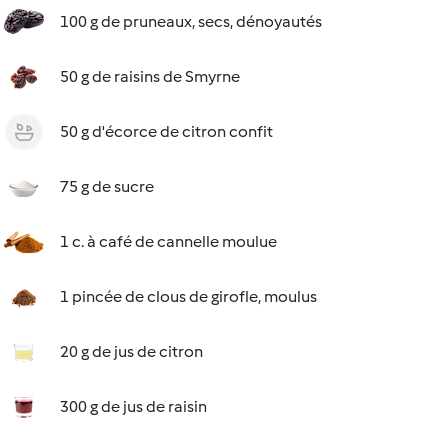
100 g de pruneaux, secs, dénoyautés
50 g de raisins de Smyrne
50 g d'écorce de citron confit
75 g de sucre
1 c. à café de cannelle moulue
1 pincée de clous de girofle, moulus
20 g de jus de citron
300 g de jus de raisin