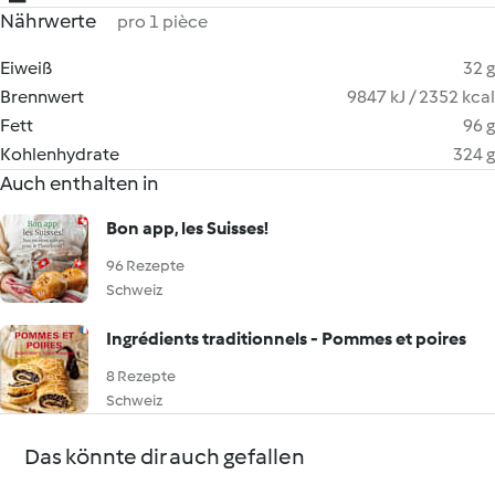
Nährwerte
pro 1 pièce
Eiweiß
32 g
Brennwert
9847 kJ / 2352 kcal
Fett
96 g
Kohlenhydrate
324 g
Auch enthalten in
Bon app, les Suisses!
96 Rezepte
Schweiz
Ingrédients traditionnels - Pommes et poires
8 Rezepte
Schweiz
Das könnte dir auch gefallen