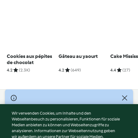
Cookies aux pépites
Gâteau au yaourt
Cake Mississ
de chocolat
4.2
(2.3K)
4.2
(649)
4.4
(27)
© Copyright 2026
Nutzungsbedingungen
Wir verwenden Cookies, um Inhalte und den
Webseitenbesuch zu personalisieren, Funktionen für soziale
Datenschutzrichtlinien
Medien anbieten zu können und Webseitenzugriffe zu
Disclaimer
analysieren. Informationen zur Webseitennutzung geben
Impressum
wir außerdem an unsere Partner für soziale Medien,