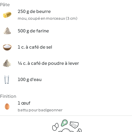
Pâte
250 g de beurre
mou, coupé en morceaux (3 cm)
500 g de farine
1 c. à café de sel
¼ c. à café de poudre à lever
100 g d'eau
Finition
1 œuf
battu pour badigeonner