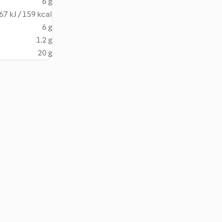
6 g
67 kJ / 159 kcal
6 g
1.2 g
20 g