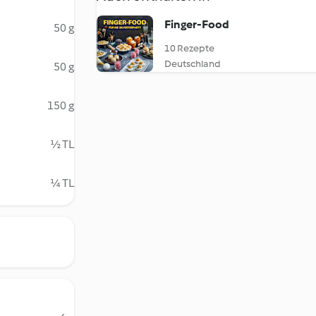
Finger-Food
50 g
10 Rezepte
Deutschland
50 g
150 g
½ TL
¼ TL