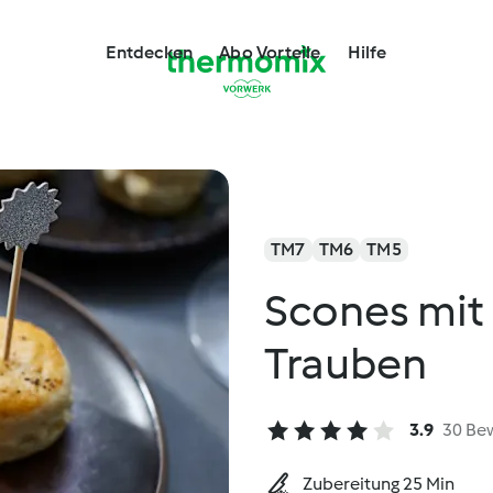
Entdecken
Abo Vorteile
Hilfe
TM7
TM6
TM5
Scones mi
Trauben
3.9
30 Be
Zubereitung 25 Min