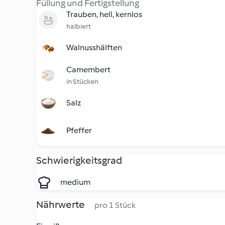
Füllung und Fertigstellung
Trauben, hell, kernlos
halbiert
Walnusshälften
Camembert
in Stücken
Salz
Pfeffer
Schwierigkeitsgrad
medium
Nährwerte
pro 1 Stück