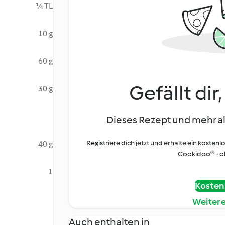
¼ TL
10 g
60 g
Gefällt dir
30 g
Dieses Rezept und mehr al
Registriere dich jetzt und erhalte ein kostenl
40 g
Cookidoo® - oh
1
Kostenl
Weiter
Auch enthalten in