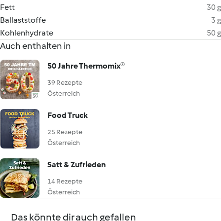
Fett
30 g
Ballaststoffe
3 g
Kohlenhydrate
50 g
Auch enthalten in
50 Jahre Thermomix®
39 Rezepte
Österreich
Food Truck
25 Rezepte
Österreich
Satt & Zufrieden
14 Rezepte
Österreich
Das könnte dir auch gefallen