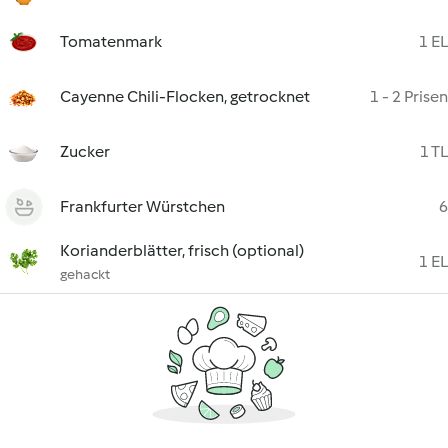
Tomatenmark
1 EL
Cayenne Chili-Flocken, getrocknet
1 - 2 Prisen
Zucker
1 TL
Frankfurter Würstchen
6
Korianderblätter, frisch (optional)
1 EL
gehackt