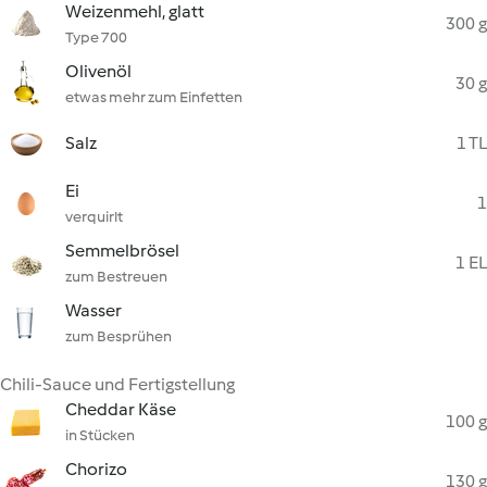
Weizenmehl, glatt
300 g
Type 700
Olivenöl
30 g
etwas mehr zum Einfetten
Salz
1 TL
Ei
1
verquirlt
Semmelbrösel
1 EL
zum Bestreuen
Wasser
zum Besprühen
Chili-Sauce und Fertigstellung
Cheddar Käse
100 g
in Stücken
Chorizo
130 g