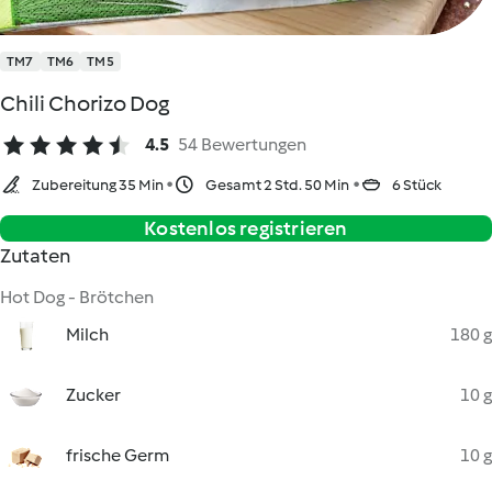
TM7
TM6
TM5
Chili Chorizo Dog
4.5
54 Bewertungen
Zubereitung 35 Min
Gesamt 2 Std. 50 Min
6 Stück
Kostenlos registrieren
Zutaten
Hot Dog - Brötchen
Milch
180 g
Zucker
10 g
frische Germ
10 g