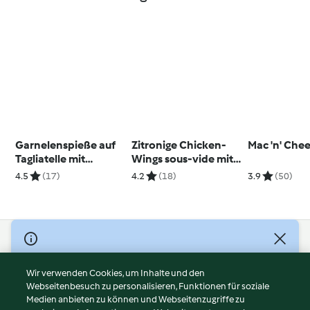
Garnelenspieße auf
Zitronige Chicken-
Mac 'n' Che
Tagliatelle mit
Wings sous-vide mit
zweierlei Pesto
Erdäpfeln
4.5
(17)
4.2
(18)
3.9
(50)
© Copyright 2026
Nutzungsbedingungen
Wir verwenden Cookies, um Inhalte und den
Webseitenbesuch zu personalisieren, Funktionen für soziale
Datenschutzrichtlinien
Medien anbieten zu können und Webseitenzugriffe zu
Disclaimer