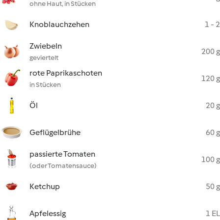
ohne Haut, in Stücken
Knoblauchzehen
1 - 2
Zwiebeln
200 g
geviertelt
rote Paprikaschoten
120 g
in Stücken
Öl
20 g
Geflügelbrühe
60 g
passierte Tomaten
100 g
(oder Tomatensauce)
Ketchup
50 g
Apfelessig
1 EL