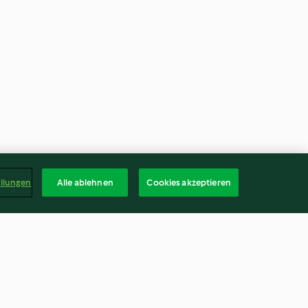
ellungen
Alle ablehnen
Cookies akzeptieren
pple Sponge
Baby-friendly Smoked Salmon