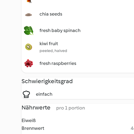
chia seeds
fresh baby spinach
kiwi fruit
peeled, halved
fresh raspberries
Schwierigkeitsgrad
einfach
Nährwerte
pro 1 portion
Eiweiß
Brennwert
4