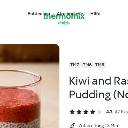
Entdecken
Abo Vorteile
Hilfe
TM7
TM6
TM5
Kiwi and Ra
Pudding (N
4.2
47 Be
Zubereitung 15 Min