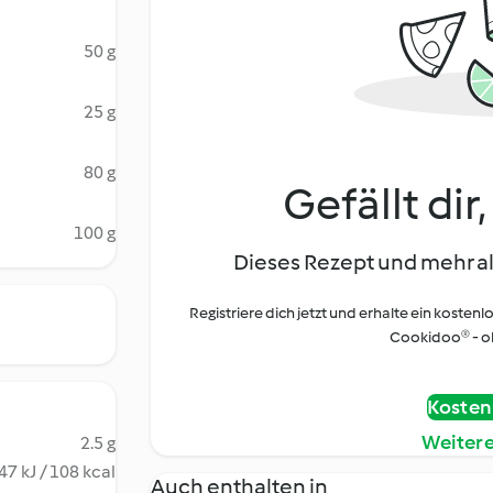
50 g
25 g
80 g
Gefällt dir
100 g
Dieses Rezept und mehr al
Registriere dich jetzt und erhalte ein kostenl
Cookidoo® - oh
Kostenl
Weiter
2.5 g
47 kJ / 108 kcal
Auch enthalten in