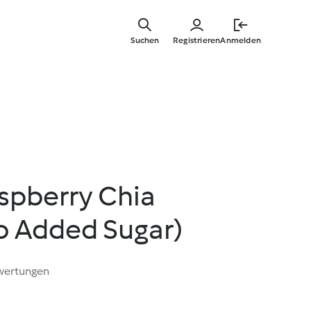
Springe
zum
Suchen
Registrieren
Anmelden
Hauptinha
spberry Chia
o Added Sugar)
wertungen