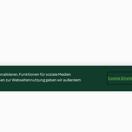
alisieren, Funktionen für soziale Medien
Cookie Einst
onen zur Webseitennutzung geben wir außerdem
e, Beetroot
Elderflower Basil Gin Fizz
Pumpkin and A