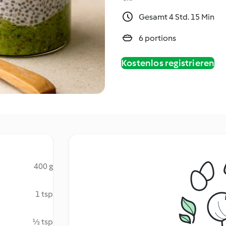
Gesamt 4 Std. 15 Min
6 portions
Kostenlos registrieren
400 g
1 tsp
½ tsp