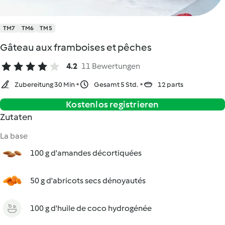
TM7
TM6
TM5
Gâteau aux framboises et pêches
4.2
11 Bewertungen
Zubereitung 30 Min
Gesamt 5 Std.
12 parts
Kostenlos registrieren
Zutaten
La base
100 g d'amandes décortiquées
50 g d'abricots secs dénoyautés
100 g d'huile de coco hydrogénée