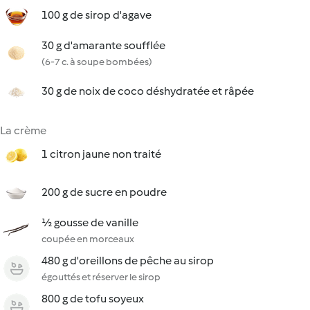
100 g de sirop d'agave
30 g d'amarante soufflée
(6-7 c. à soupe bombées)
30 g de noix de coco déshydratée et râpée
La crème
1 citron jaune non traité
200 g de sucre en poudre
½ gousse de vanille
coupée en morceaux
480 g d'oreillons de pêche au sirop
égouttés et réserver le sirop
800 g de tofu soyeux