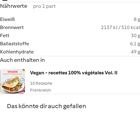
Nährwerte
pro 1 part
Eiweiß
8 g
Brennwert
2137 kJ / 510 kcal
Fett
30 g
Ballaststoffe
6.1 g
Kohlenhydrate
49 g
Auch enthalten in
Vegan - recettes 100% végétales Vol. II
10 Rezepte
Frankreich
Das könnte dir auch gefallen