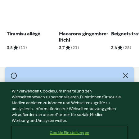
Tiramisu allégé
Macarons gingembre-
Beignets tra
litchi
3.8
(11)
3.7
(21)
3.6
(28)
© Copyright 2026
Nutzungsbedingungen
Wir verwenden Cookies, um Inhalte und den
Webseitenbesuch zu personalisieren, Funktionen für soziale
Datenschutzrichtlinien
Medien anbieten zu können und Webseitenzugriffe zu
Disclaimer
analysieren. Informationen zur Webseitennutzung geben
Impressum
wir außerdem an unsere Partner für soziale Medien,
Werbung und Analysen weiter.
Cookies
Inhalt melden
Cookie Einstellungen
Abo kündigen