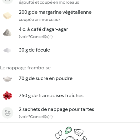
égoutté et coupé en morceaux
200 g de margarine végétalienne
coupée en morceaux
4 c. à café d'agar-agar
(voir "Conseil(s)")
30 g de fécule
Le nappage framboise
70 g de sucre en poudre
750 g de framboises fraîches
2 sachets de nappage pour tartes
(voir "Conseil(s)")