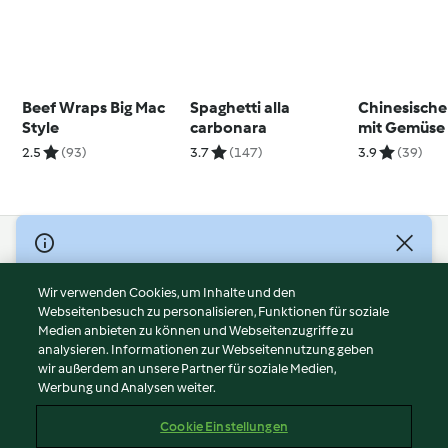
Beef Wraps Big Mac
Spaghetti alla
Chinesische
Style
carbonara
mit Gemüse
Schweinefil
2.5
(93)
3.7
(147)
3.9
(39)
© Copyright 2026
Nutzungsbedingungen
Wir verwenden Cookies, um Inhalte und den
Webseitenbesuch zu personalisieren, Funktionen für soziale
Datenschutzrichtlinien
Medien anbieten zu können und Webseitenzugriffe zu
Disclaimer
analysieren. Informationen zur Webseitennutzung geben
Impressum
wir außerdem an unsere Partner für soziale Medien,
Werbung und Analysen weiter.
Cookies
Inhalt melden
Cookie Einstellungen
Abo kündigen