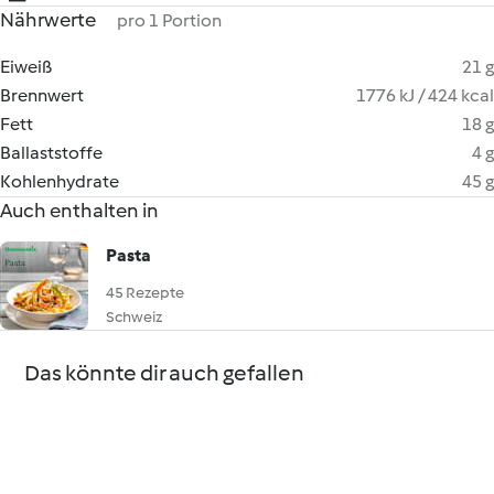
Nährwerte
pro 1 Portion
Eiweiß
21 g
Brennwert
1776 kJ / 424 kcal
Fett
18 g
Ballaststoffe
4 g
Kohlenhydrate
45 g
Auch enthalten in
Pasta
45 Rezepte
Schweiz
Das könnte dir auch gefallen