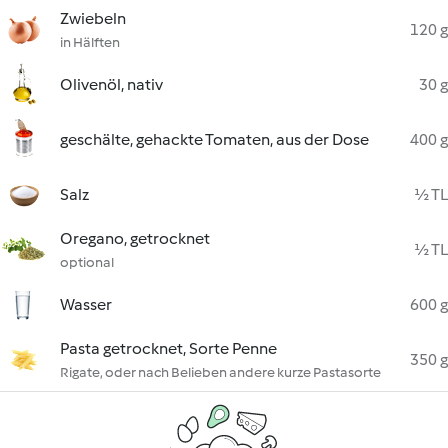
Zwiebeln
120 g
in Hälften
Olivenöl, nativ
30 g
geschälte, gehackte Tomaten, aus der Dose
400 g
Salz
½ TL
Oregano, getrocknet
½ TL
optional
Wasser
600 g
Pasta getrocknet, Sorte Penne
350 g
Rigate, oder nach Belieben andere kurze Pastasorte