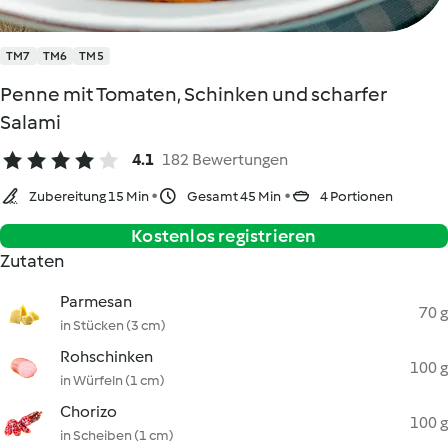
TM7
TM6
TM5
Penne mit Tomaten, Schinken und scharfer
Salami
4.1
182 Bewertungen
Zubereitung 15 Min
Gesamt 45 Min
4 Portionen
Kostenlos registrieren
Zutaten
Parmesan
70 g
in Stücken (3 cm)
Rohschinken
100 g
in Würfeln (1 cm)
Chorizo
100 g
in Scheiben (1 cm)