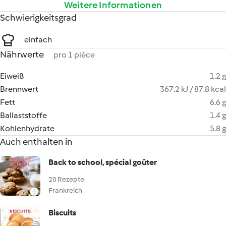
Weitere Informationen
Schwierigkeitsgrad
einfach
Nährwerte
pro 1 pièce
Eiweiß
1.2 g
Brennwert
367.2 kJ / 87.8 kcal
Fett
6.6 g
Ballaststoffe
1.4 g
Kohlenhydrate
5.8 g
Auch enthalten in
Back to school, spécial goûter
20 Rezepte
Frankreich
Biscuits