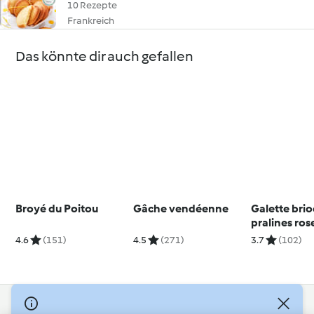
10 Rezepte
Frankreich
Das könnte dir auch gefallen
Broyé du Poitou
Gâche vendéenne
Galette bri
pralines ros
4.6
(151)
4.5
(271)
3.7
(102)
© Copyright 2026