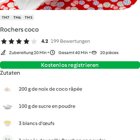
TM7
TM6
TM5
Rochers coco
4.2
199 Bewertungen
Zubereitung 20 Min
Gesamt 40 Min
20 pièces
Kostenlos registrieren
Zutaten
200 g de noix de coco râpée
100 g de sucre en poudre
3 blancs d'œufs