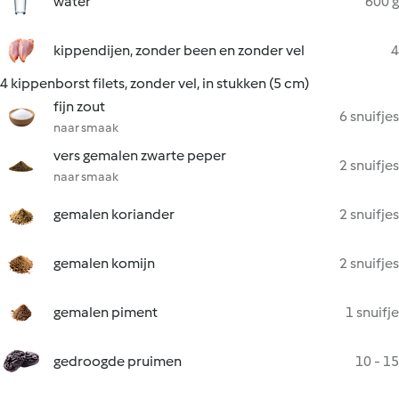
water
600 g
kippendijen, zonder been en zonder vel
4
4 kippenborst filets, zonder vel, in stukken (5 cm)
fijn zout
6 snuifjes
naar smaak
vers gemalen zwarte peper
2 snuifjes
naar smaak
gemalen koriander
2 snuifjes
gemalen komijn
2 snuifjes
gemalen piment
1 snuifje
gedroogde pruimen
10 - 15