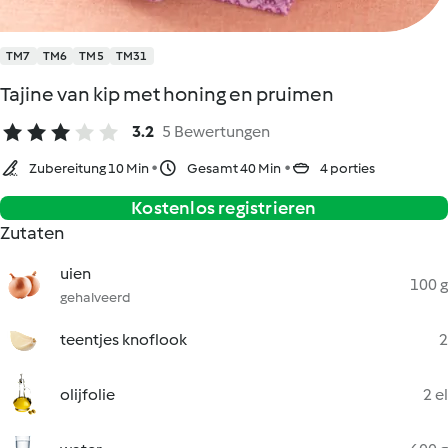
TM7
TM6
TM5
TM31
Tajine van kip met honing en pruimen
3.2
5 Bewertungen
Zubereitung 10 Min
Gesamt 40 Min
4 porties
Kostenlos registrieren
Zutaten
uien
100 g
gehalveerd
teentjes knoflook
2
olijfolie
2 el