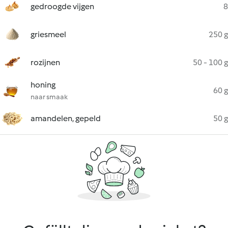
gedroogde vijgen
8
griesmeel
250 g
rozijnen
50 - 100 g
honing
60 g
naar smaak
amandelen, gepeld
50 g