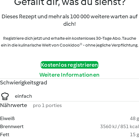
Gefällt dir, was du siehst?
Dieses Rezept und mehr als 100 000 weitere warten auf
dich!
Registriere dich jetzt und erhalte ein kostenloses 30-Tage Abo. Tauche
ein in die kulinarische Welt von Cookidoo® - ohne jegliche Verpflichtung.
Kostenlos registrieren
Weitere Informationen
Schwierigkeitsgrad
einfach
Nährwerte
pro 1 porties
Eiweiß
48 g
Brennwert
3560 kJ / 851 kcal
Fett
15 g