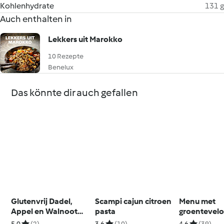
Kohlenhydrate
131 g
Auch enthalten in
Lekkers uit Marokko
10 Rezepte
Benelux
Das könnte dir auch gefallen
Glutenvrij Dadel,
Scampi cajun citroen
Menu met
Appel en Walnoot
pasta
groentevelo
Thee Brood
met moster
5.0
(2)
3.6
(10)
4.6
(39)