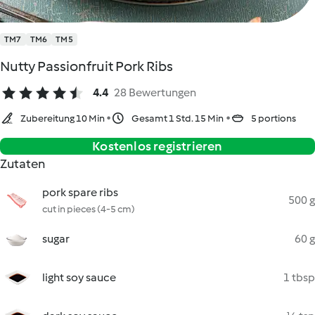
TM7
TM6
TM5
Nutty Passionfruit Pork Ribs
4.4
28 Bewertungen
Zubereitung 10 Min
Gesamt 1 Std. 15 Min
5 portions
Kostenlos registrieren
Zutaten
pork spare ribs
500 g
cut in pieces (4-5 cm)
sugar
60 g
light soy sauce
1 tbsp