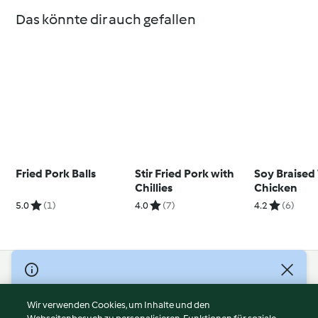
Das könnte dir auch gefallen
Fried Pork Balls
Stir Fried Pork with
Soy Braised
Chillies
Chicken
5.0
(1)
4.0
(7)
4.2
(6)
© Copyright 2026
Nutzungsbedingungen
Wir verwenden Cookies, um Inhalte und den