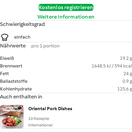
Kostenlos registrieren
Weitere Informationen
Schwierigkeitsgrad
einfach
Nährwerte
pro 1 portion
Eiweiß
19.2 g
Brennwert
1648.5 kJ / 394 kcal
Fett
24 g
Ballaststoffe
0.9 g
Kohlenhydrate
125.6 g
Auch enthalten in
Oriental Pork Dishes
10 Rezepte
International