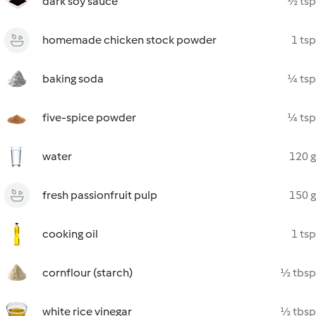
dark soy sauce
½ tsp
homemade chicken stock powder
1 tsp
baking soda
¼ tsp
five-spice powder
¼ tsp
water
120 g
fresh passionfruit pulp
150 g
cooking oil
1 tsp
cornflour (starch)
½ tbsp
white rice vinegar
½ tbsp