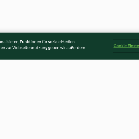
alisieren, Funktionen für soziale Medien
Cookie Einst
onen zur Webseitennutzung geben wir außerdem
n
Polenta
Gemüsewähe mi
Thermomix® Re
3.0
(4)
4.3
(65)