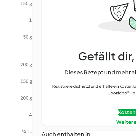
150 g
1
50 g
Gefällt dir
200 g
Dieses Rezept und mehr al
150 g
Registriere dich jetzt und erhalte ein kostenl
Cookidoo® - oh
200 g
Kostenl
4
Weiter
¼ TL
Auch enthalten in