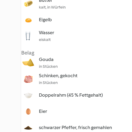
Butter
kalt, in Würfeln
Eigelb
Wasser
eiskalt
Belag
Gouda
in Stücken
Schinken, gekocht
in Stücken
Doppelrahm (45 % Fettgehalt)
Eier
schwarzer Pfeffer, frisch gemahlen