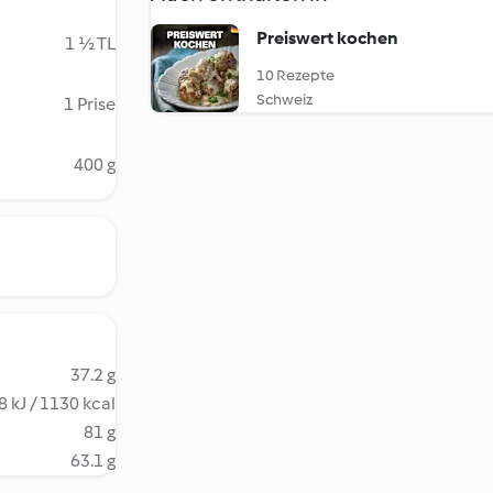
Preiswert kochen
1 ½ TL
10 Rezepte
Schweiz
1 Prise
400 g
37.2 g
 kJ / 1130 kcal
81 g
63.1 g