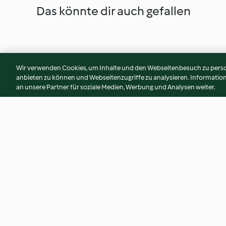
Das könnte dir auch gefallen
Wir verwenden Cookies, um Inhalte und den Webseitenbesuch zu person
anbieten zu können und Webseitenzugriffe zu analysieren. Informati
an unsere Partner für soziale Medien, Werbung und Analysen weiter.
Forellen mit Gemüsereis
Gemüse-Schnecke
4.0
(28)
4.0
(68)