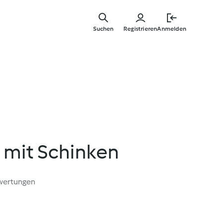
Springe
zum
Suchen
Registrieren
Anmelden
Hauptinha
mit Schinken
wertungen