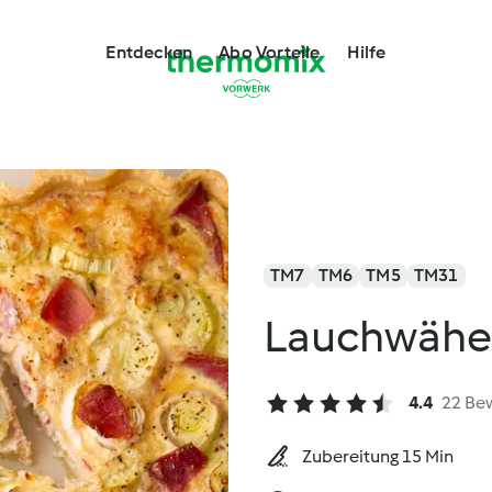
Entdecken
Abo Vorteile
Hilfe
TM7
TM6
TM5
TM31
Lauchwähe 
4.4
22 Be
Zubereitung 15 Min