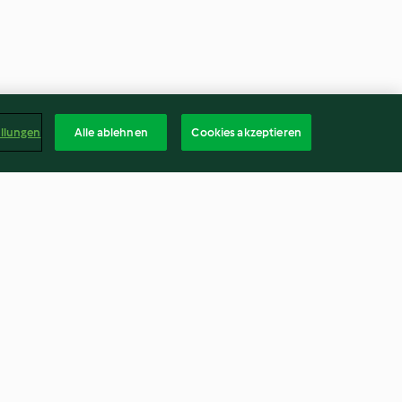
ellungen
Alle ablehnen
Cookies akzeptieren
t der
Maissuppe mit Wienerli und
ibe
Bürli
3.9
(85)