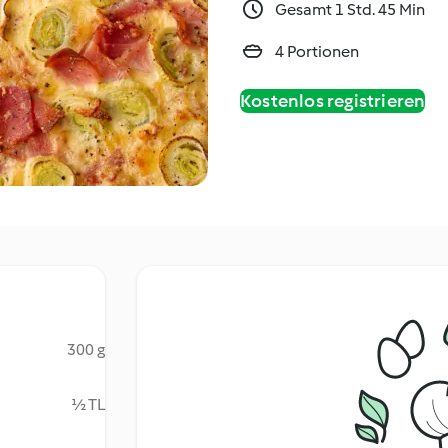
Gesamt 1 Std. 45 Min
4 Portionen
Kostenlos registrieren
300 g
½ TL