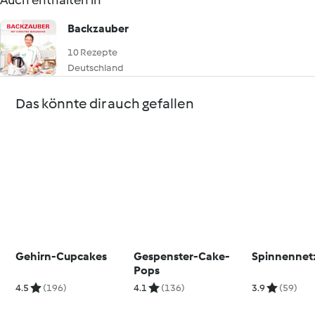
Auch enthalten in
Backzauber
10 Rezepte
Deutschland
Das könnte dir auch gefallen
Gehirn-Cupcakes
Gespenster-Cake-
Spinnennet
Pops
4.5
(196)
4.1
(136)
3.9
(59)