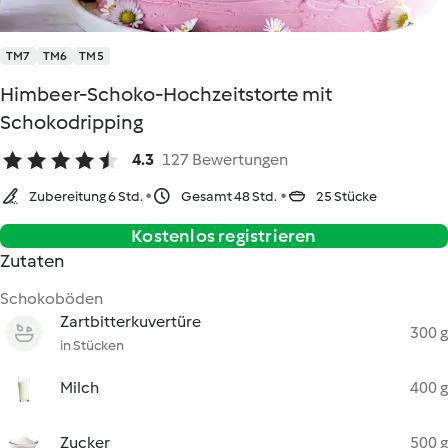
TM7
TM6
TM5
Himbeer-Schoko-Hochzeitstorte mit
Schokodripping
4.3
127 Bewertungen
Zubereitung 6 Std.
Gesamt 48 Std.
25 Stücke
Kostenlos registrieren
Zutaten
Schokoböden
Zartbitterkuvertüre
300 g
in Stücken
Milch
400 g
Zucker
500 g