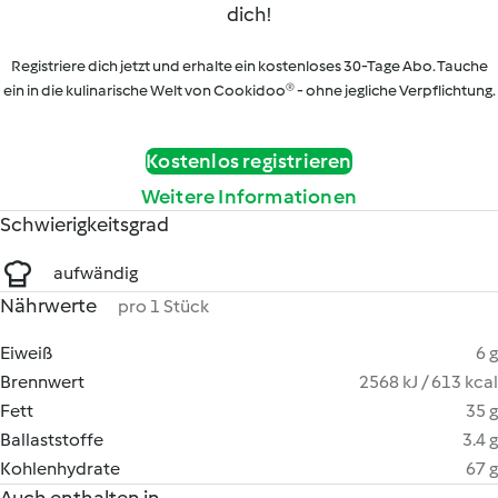
dich!
Registriere dich jetzt und erhalte ein kostenloses 30-Tage Abo. Tauche
ein in die kulinarische Welt von Cookidoo® - ohne jegliche Verpflichtung.
Kostenlos registrieren
Weitere Informationen
Schwierigkeitsgrad
aufwändig
Nährwerte
pro 1 Stück
Eiweiß
6 g
Brennwert
2568 kJ / 613 kcal
Fett
35 g
Ballaststoffe
3.4 g
Kohlenhydrate
67 g