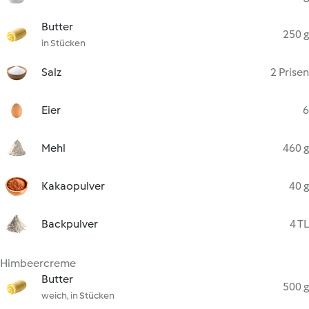
Butter
250 g
in Stücken
Salz
2 Prisen
Eier
6
Mehl
460 g
Kakaopulver
40 g
Backpulver
4 TL
Himbeercreme
Butter
500 g
weich, in Stücken