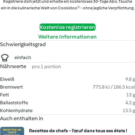
Registriere dich jetzt und erhalte ein kostenloses 30-Tage Abo. Tauche
ein in die kulinarische Welt von Cookidoo® - ohne jegliche Verpflichtung.
Kostenlos registrieren
Weitere Informationen
Schwierigkeitsgrad
einfach
Nährwerte
pro 1 portion
Eiweiß
9.8 g
Brennwert
775.8 kJ / 186.5 kcal
Fett
13 g
Ballaststoffe
4.2 g
Kohlenhydrate
15.5 g
Auch enthalten in
Recettes de chefs - l’œuf dans tous ses états !