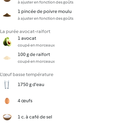
à ajuster en fonction des goûts
1 pincée de poivre moulu
à ajuster en fonction des goûts
La purée avocat-raifort
1 avocat
coupé en morceaux
100 g de raifort
coupé en morceaux
L'œuf basse température
1750 g d'eau
4 œufs
1 c. à café de sel