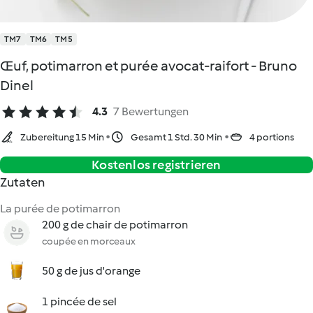
TM7
TM6
TM5
Œuf, potimarron et purée avocat-raifort - Bruno
Dinel
4.3
7 Bewertungen
Zubereitung 15 Min
Gesamt 1 Std. 30 Min
4 portions
Kostenlos registrieren
Zutaten
La purée de potimarron
200 g de chair de potimarron
coupée en morceaux
50 g de jus d'orange
1 pincée de sel