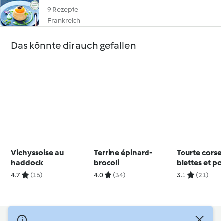
9 Rezepte
Frankreich
Das könnte dir auch gefallen
Vichyssoise au
Terrine épinard-
Tourte cors
haddock
brocoli
blettes et p
4.7
(16)
4.0
(34)
3.1
(21)