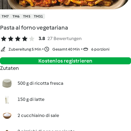
TM7
TM6
TM5
TM31
Pasta al forno vegetariana
3.8
27 Bewertungen
Zubereitung 5 Min
Gesamt 40 Min
6 porzioni
Kostenlos registrieren
Zutaten
500 g di ricotta fresca
150 g di latte
2 cucchiaino di sale