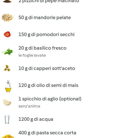
2 pizzichi di pepe macinato
50 g di mandorle pelate
150 g di pomodori secchi
20 g di basilico fresco
le foglie lavate
10 g di capperi sott'aceto
120 g di olio di semi di mais
1 spicchio di aglio (optional)
senz'anima
1200 g di acqua
400 g di pasta secca corta