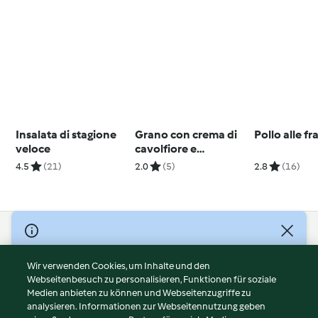
Insalata di stagione
Grano con crema di
Pollo alle fr
veloce
cavolfiore e
prosciutto
4.5
(21)
2.0
(5)
2.8
(16)
© Copyright 2026
Nutzungsbedingungen
Wir verwenden Cookies, um Inhalte und den
Webseitenbesuch zu personalisieren, Funktionen für soziale
Datenschutzrichtlinien
Medien anbieten zu können und Webseitenzugriffe zu
Disclaimer
analysieren. Informationen zur Webseitennutzung geben