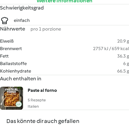
Weitere Informationen
Schwierigkeitsgrad
einfach
Nährwerte
pro 1 porzione
Eiweiß
20.9 g
Brennwert
2757 kJ / 659 kcal
Fett
36.3 g
Ballaststoffe
6 g
Kohlenhydrate
66.5 g
Auch enthalten in
Paste al forno
5 Rezepte
Italien
Das könnte dir auch gefallen