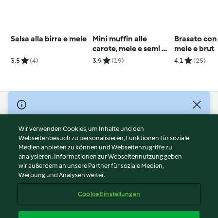
Salsa alla birra e mele
Mini muffin alle
Brasato con 
carote, mele e semi di
mele e brut
chia
3.5
(4)
3.9
(19)
4.1
(25)
© Copyright 2026
Nutzungsbedingungen
Wir verwenden Cookies, um Inhalte und den
Webseitenbesuch zu personalisieren, Funktionen für soziale
Datenschutzrichtlinien
Medien anbieten zu können und Webseitenzugriffe zu
Disclaimer
analysieren. Informationen zur Webseitennutzung geben
Impressum
wir außerdem an unsere Partner für soziale Medien,
Werbung und Analysen weiter.
Cookies
Inhalt melden
Cookie Einstellungen
Abo kündigen
Vertrag widerrufen