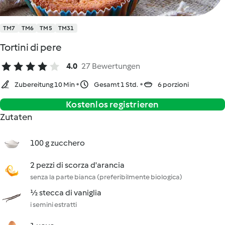
TM7
TM6
TM5
TM31
Tortini di pere
4.0
27 Bewertungen
Zubereitung 10 Min
Gesamt 1 Std.
6 porzioni
Kostenlos registrieren
Zutaten
100 g zucchero
2 pezzi di scorza d'arancia
senza la parte bianca (preferibilmente biologica)
½ stecca di vaniglia
i semini estratti