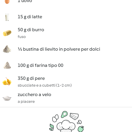
1 uovo
15 g di latte
50 g di burro
fuso
½ bustina di lievito in polvere per dolci
100 g di farina tipo 00
350 g di pere
sbucciate e a cubetti (1-2 cm)
zucchero a velo
a piacere