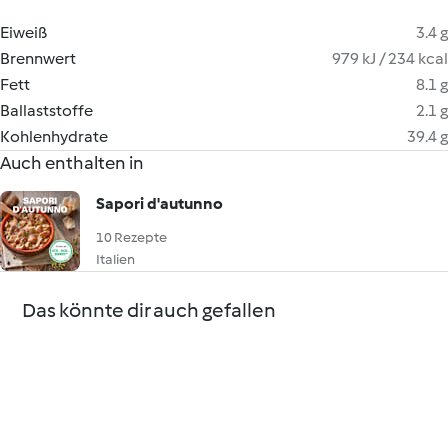
Eiweiß
3.4 g
Brennwert
979 kJ / 234 kcal
Fett
8.1 g
Ballaststoffe
2.1 g
Kohlenhydrate
39.4 g
Auch enthalten in
Sapori d'autunno
10 Rezepte
Italien
Das könnte dir auch gefallen