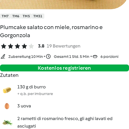
TM7
TM6
TM5
TM31
Plumcake salato con miele, rosmarino e
Gorgonzola
3.8
19 Bewertungen
Zubereitung 10 Min
Gesamt 1 Std. 5 Min
6 porzioni
Kostenlos registrieren
Zutaten
130 g di burro
+ q.b. per imburrare
3 uova
2 rametti di rosmarino fresco, gli aghi lavati ed
asciugati