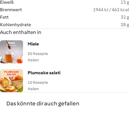
Eiweiß
15 g
Brennwert
1944 kJ / 462 kcal
Fett
32 g
Kohlenhydrate
28 g
Auch enthalten in
Miele
50 Rezepte
Italien
Plumcake salati
10 Rezepte
Italien
Das könnte dir auch gefallen