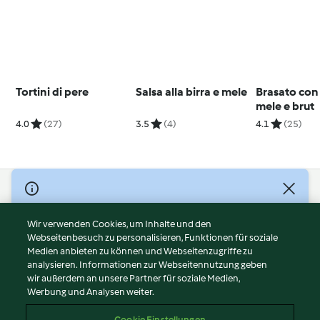
Tortini di pere
Salsa alla birra e mele
Brasato con 
mele e brut
4.0
(27)
3.5
(4)
4.1
(25)
© Copyright 2026
Nutzungsbedingungen
Wir verwenden Cookies, um Inhalte und den
Webseitenbesuch zu personalisieren, Funktionen für soziale
Datenschutzrichtlinien
Medien anbieten zu können und Webseitenzugriffe zu
Disclaimer
analysieren. Informationen zur Webseitennutzung geben
Impressum
wir außerdem an unsere Partner für soziale Medien,
Werbung und Analysen weiter.
Cookies
Inhalt melden
Cookie Einstellungen