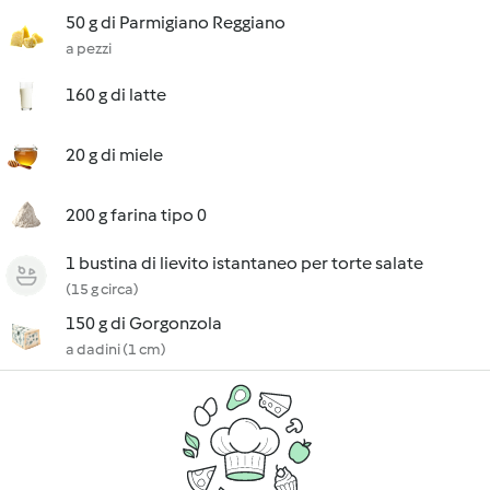
50 g di Parmigiano Reggiano
a pezzi
160 g di latte
20 g di miele
200 g farina tipo 0
1 bustina di lievito istantaneo per torte salate
(15 g circa)
150 g di Gorgonzola
a dadini (1 cm)