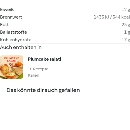
Eiweiß
12 g
Brennwert
1433 kJ / 344 kcal
Fett
25 g
Ballaststoffe
1 g
Kohlenhydrate
17 g
Auch enthalten in
Plumcake salati
10 Rezepte
Italien
Das könnte dir auch gefallen