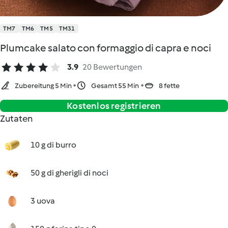
TM7
TM6
TM5
TM31
Plumcake salato con formaggio di capra e noci
3.9
20 Bewertungen
Zubereitung 5 Min
Gesamt 55 Min
8 fette
Kostenlos registrieren
Zutaten
10 g di burro
50 g di gherigli di noci
3 uova