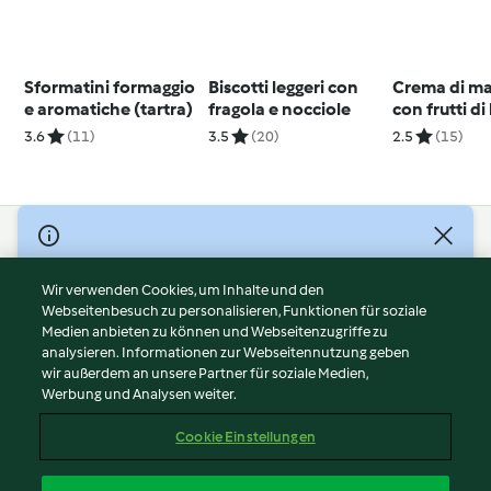
Sformatini formaggio
Biscotti leggeri con
Crema di m
e aromatiche (tartra)
fragola e nocciole
con frutti d
3.6
(11)
3.5
(20)
2.5
(15)
© Copyright 2026
Nutzungsbedingungen
Wir verwenden Cookies, um Inhalte und den
Webseitenbesuch zu personalisieren, Funktionen für soziale
Datenschutzrichtlinien
Medien anbieten zu können und Webseitenzugriffe zu
Disclaimer
analysieren. Informationen zur Webseitennutzung geben
Impressum
wir außerdem an unsere Partner für soziale Medien,
Werbung und Analysen weiter.
Cookies
Inhalt melden
Cookie Einstellungen
Abo kündigen
Vertrag widerrufen