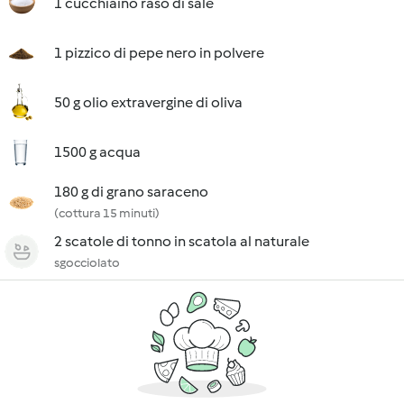
1 cucchiaino raso di sale
1 pizzico di pepe nero in polvere
50 g olio extravergine di oliva
1500 g acqua
180 g di grano saraceno
(cottura 15 minuti)
2 scatole di tonno in scatola al naturale
sgocciolato