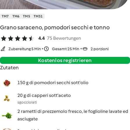
TM7
TM6
TM5
TM31
Grano saraceno, pomodori secchi e tonno
4.4
75 Bewertungen
Zubereitung 5 Min
Gesamt 25 Min
2 porzioni
Kostenlos registrieren
Zutaten
150 g di pomodori secchi sott'olio
20 g di capperi sott'aceto
sgocciolati
2 rametti di prezzemolo fresco, le foglioline lavate ed
asciugate