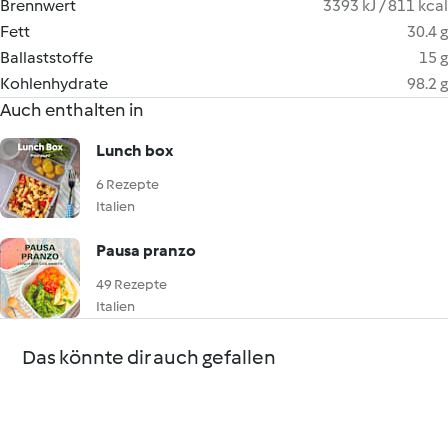
Brennwert
3393 kJ / 811 kcal
Fett
30.4 g
Ballaststoffe
15 g
Kohlenhydrate
98.2 g
Auch enthalten in
Lunch box
6 Rezepte
Italien
Pausa pranzo
49 Rezepte
Italien
Das könnte dir auch gefallen