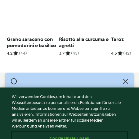
Grano saraceno con
Risotto alla curcuma e
Taroz
pomodorini e basilico
agretti
4.2
(44)
3.7
(45)
4.5
(42)
© Copyright 2026
Nutzungsbedingungen
Wir verwenden Cookies, um Inhalte und den
Webseitenbesuch zu personalisieren, Funktionen für soziale
Datenschutzrichtlinien
Medien anbieten zu können und Webseitenzugriffe zu
Disclaimer
analysieren. Informationen zur Webseitennutzung geben
Impressum
wir außerdem an unsere Partner für soziale Medien,
Werbung und Analysen weiter.
Cookies
Inhalt melden
Cookie Einstellungen