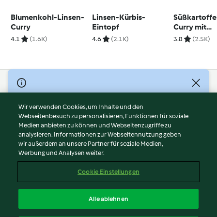
Blumenkohl-Linsen-
Linsen-Kürbis-
Süßkartoffe
Curry
Eintopf
Curry mit
Blumenkohl
4.1
(1.6K)
4.6
(2.1K)
3.8
(2.5K)
© Copyright 2026
Nutzungsbedingungen
Wir verwenden Cookies, um Inhalte und den
Webseitenbesuch zu personalisieren, Funktionen für soziale
Datenschutzrichtlinien
Medien anbieten zu können und Webseitenzugriffe zu
Disclaimer
analysieren. Informationen zur Webseitennutzung geben
Impressum
wir außerdem an unsere Partner für soziale Medien,
Werbung und Analysen weiter.
Cookies
Inhalt melden
Cookie Einstellungen
Abo kündigen
Vertrag widerrufen
Alle ablehnen
Erklärung zur Barrierefreiheit