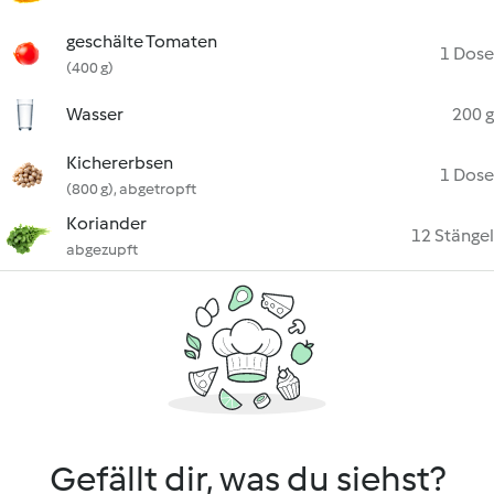
geschälte Tomaten
1 Dose
(400 g)
Wasser
200 g
Kichererbsen
1 Dose
(800 g), abgetropft
Koriander
12 Stängel
abgezupft
Gefällt dir, was du siehst?