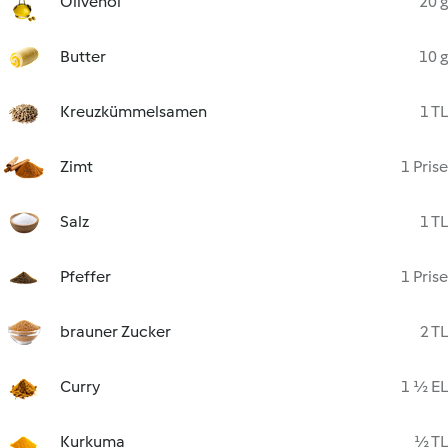
Olivenöl
20 g
Butter
10 g
Kreuzkümmelsamen
1 TL
Zimt
1 Prise
Salz
1 TL
Pfeffer
1 Prise
brauner Zucker
2 TL
Curry
1 ½ EL
Kurkuma
½ TL