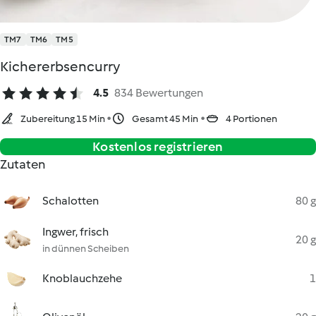
TM7
TM6
TM5
Kichererbsencurry
4.5
834 Bewertungen
Zubereitung 15 Min
Gesamt 45 Min
4 Portionen
Kostenlos registrieren
Zutaten
Schalotten
80 g
Ingwer, frisch
20 g
in dünnen Scheiben
Knoblauchzehe
1