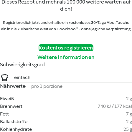
Dieses Rezept und mehr als 100 000 weitere warten auf
dich!
Registriere dich jetzt und erhalte ein kostenloses 30-Tage Abo. Tauche
ein in die kulinarische Welt von Cookidoo® - ohne jegliche Verpflichtung.
Kostenlos registrieren
Weitere Informationen
Schwierigkeitsgrad
einfach
Nährwerte
pro 1 porzione
Eiweiß
2 g
Brennwert
740 kJ / 177 kcal
Fett
7 g
Ballaststoffe
2 g
Kohlenhydrate
25 g