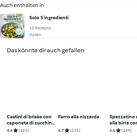
Auch enthalten in
Solo 5 ingredienti
10 Rezepte
Italien
Das könnte dir auch gefallen
Cestini di brisèe con
Farro alla nizzarda
Spezzatino 
caponata di zucchine
alla birra co
e melanzane
pepi
4.4
(153)
4.7
(155)
4.6
(149)