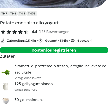
TM7
TM6
TM5
TM31
Patate con salsa allo yogurt
4.4
126 Bewertungen
Zubereitung 15 Min
Gesamt 45 Min
4 porzioni
Kostenlos registrieren
Zutaten
3 rametti di prezzemolo fresco, le foglioline lavate ed
asciugate
le foglioline lavate
125 g di yogurt bianco
senza zucchero
30 g di maionese