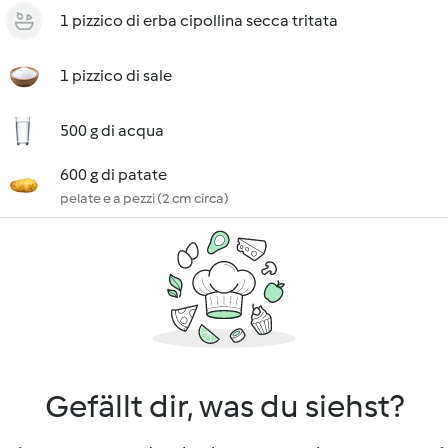
1 pizzico di erba cipollina secca tritata
1 pizzico di sale
500 g di acqua
600 g di patate
pelate e a pezzi (2 cm circa)
Gefällt dir, was du siehst?