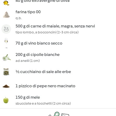
40 g olio extravergine di oliva
farina tipo 00
q.b.
500 g di carne di maiale, magra, senza nervi
tipo lombo, a bocconcini (2-3 cm circa)
70 g di vino bianco secco
200 g di cipolle bianche
ad anelli (1 cm)
½ cucchiaino di sale alle erbe
1 pizzico di pepe nero macinato
150 g di mele
sbucciate e a tocchetti (2 cm circa)