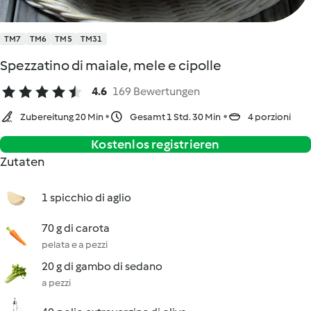
TM7
TM6
TM5
TM31
Spezzatino di maiale, mele e cipolle
4.6
169 Bewertungen
Zubereitung 20 Min
Gesamt 1 Std. 30 Min
4 porzioni
Kostenlos registrieren
Zutaten
1 spicchio di aglio
70 g di carota
pelata e a pezzi
20 g di gambo di sedano
a pezzi