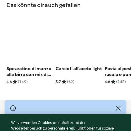
Das könnte dir auch gefallen
Spezzatino di manzo
Carciofi all'aceto light
Pasta al pes
alla birra con mix di
rucola e po
pepi
secchi (senz
4.6
(149)
3.7
(62)
4.6
(145)
© Copyright 2026
Nutzungsbedingungen
Wir verwenden Cookies, um Inhalte und den
Webseitenbesuch zu personalisieren, Funktionen für soziale
Datenschutzrichtlinien