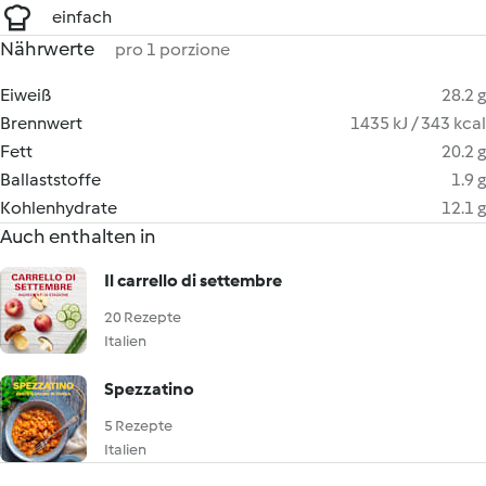
einfach
Nährwerte
pro 1 porzione
Eiweiß
28.2 g
Brennwert
1435 kJ / 343 kcal
Fett
20.2 g
Ballaststoffe
1.9 g
Kohlenhydrate
12.1 g
Auch enthalten in
Il carrello di settembre
20 Rezepte
Italien
Spezzatino
5 Rezepte
Italien