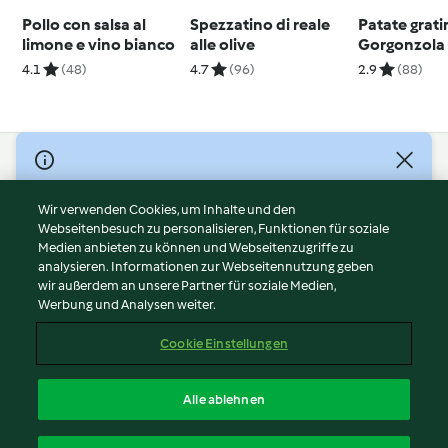
Pollo con salsa al
Spezzatino di reale
Patate grati
limone e vino bianco
alle olive
Gorgonzola
4.1
(48)
4.7
(96)
2.9
(88)
© Copyright 2026
Nutzungsbedingungen
Wir verwenden Cookies, um Inhalte und den
Webseitenbesuch zu personalisieren, Funktionen für soziale
Datenschutzrichtlinien
Medien anbieten zu können und Webseitenzugriffe zu
Disclaimer
analysieren. Informationen zur Webseitennutzung geben
Impressum
wir außerdem an unsere Partner für soziale Medien,
Werbung und Analysen weiter.
Cookies
Inhalt melden
Cookie Einstellungen
Abo kündigen
Vertrag widerrufen
Alle ablehnen
Erklärung zur Barrierefreiheit