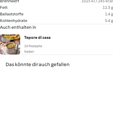
Brennwert
1025 kJ / 245 kcal
Fett
12.3 g
Ballaststoffe
1.4 g
Kohlenhydrate
5.4 g
Auch enthalten in
Tepore di casa
10 Rezepte
Italien
Das könnte dir auch gefallen