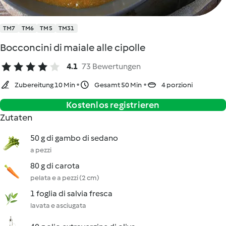
TM7
TM6
TM5
TM31
Bocconcini di maiale alle cipolle
4.1
73 Bewertungen
Zubereitung 10 Min
Gesamt 50 Min
4 porzioni
Kostenlos registrieren
Zutaten
50 g di gambo di sedano
a pezzi
80 g di carota
pelata e a pezzi (2 cm)
1 foglia di salvia fresca
lavata e asciugata