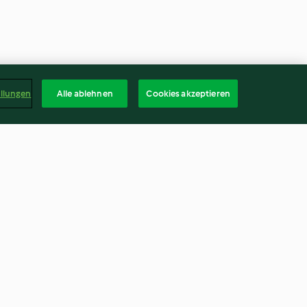
ellungen
Alle ablehnen
Cookies akzeptieren
süßer
Amaranthcreme mit Kirschen
Paste
und Hanf
3.9
(37)