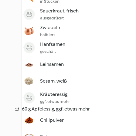
in Stücken
Sauerkraut, frisch
ausgedrückt
Zwiebeln
halbiert
Hanfsamen
geschält
Leinsamen
Sesam, weiß
Kräuteressig
ggf. etwas mehr
60 g Apfelessig, ggf. etwas mehr
Chilipulver