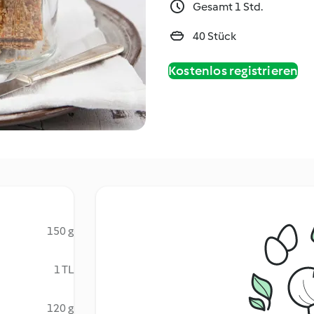
Gesamt 1 Std.
40 Stück
Kostenlos registrieren
150 g
1 TL
120 g