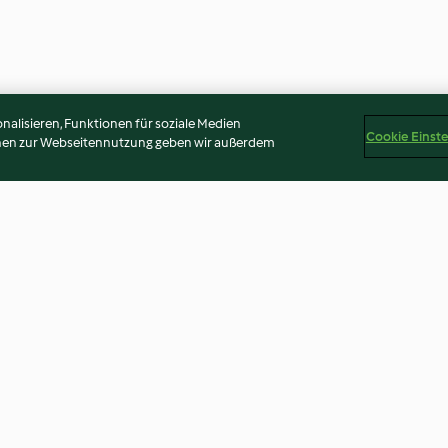
alisieren, Funktionen für soziale Medien
Cookie Einst
onen zur Webseitennutzung geben wir außerdem
rich
Vanille-Maronen-Aufstrich
Reiskuchen mit 
Adzukibohnen-
3.1
(13)
2.7
(16)