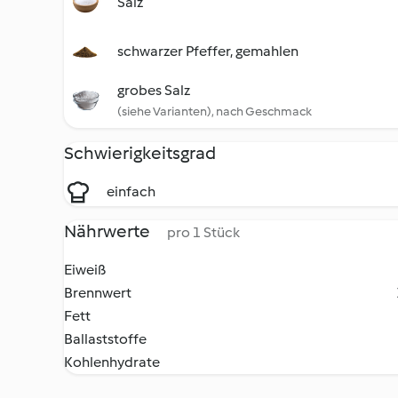
Salz
schwarzer Pfeffer, gemahlen
grobes Salz
(siehe Varianten), nach Geschmack
Schwierigkeitsgrad
einfach
Nährwerte
pro 1 Stück
Eiweiß
Brennwert
Fett
Ballaststoffe
Kohlenhydrate