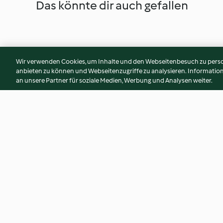
Das könnte dir auch gefallen
Wir verwenden Cookies, um Inhalte und den Webseitenbesuch zu person
anbieten zu können und Webseitenzugriffe zu analysieren. Informati
an unsere Partner für soziale Medien, Werbung und Analysen weiter.
Blumenkohl-Hummus
Feigen-Nuss-Aufst
3.8
(52)
4.4
(101)
© Copyright 2026