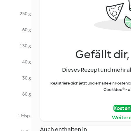
250 g
60 g
130 g
Gefällt dir
40 g
Dieses Rezept und mehr al
30 g
Registriere dich jetzt und erhalte ein kostenl
Cookidoo® - oh
60 g
Kostenl
1 Msp.
Weiter
Auch enthalten in