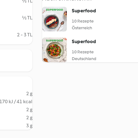
½ TL
Superfood
½ TL
10 Rezepte
Österreich
2 - 3 TL
Superfood
10 Rezepte
Deutschland
2 g
170 kJ / 41 kcal
2 g
2 g
3 g