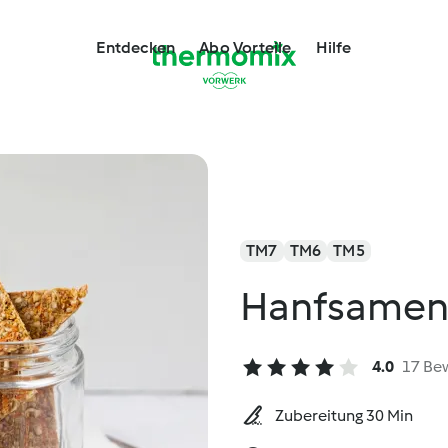
Entdecken
Abo Vorteile
Hilfe
TM7
TM6
TM5
Hanfsamen-
4.0
17 Be
Zubereitung 30 Min