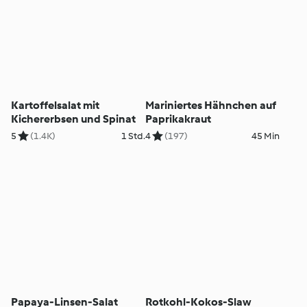
Kartoffelsalat mit
Mariniertes Hähnchen auf
Kichererbsen und Spinat
Paprikakraut
5
(1.4K)
1 Std.
4
(197)
45 Min
Papaya-Linsen-Salat
Rotkohl-Kokos-Slaw