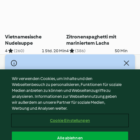
Vietnamesische
Zitronenspaghetti mit
Nudelsuppe
mariniertem Lachs
4
(260)
1 Std. 20 Min
4
(386)
50 Min
© Copyright 2026
Nutzungsbedingungen
Wir verwenden Cookies, um Inhalte und den
Webseitenbesuch zu personalisieren, Funktionen für soziale
Datenschutzrichtlinien
Medien anbieten zu können und Webseitenzugriffe zu
Disclaimer
analysieren. Informationen zur Webseitennutzung geben
Impressum
wir außerdem an unsere Partner für soziale Medien,
Werbung und Analysen weiter.
Cookies
Inhalt melden
Cookie Einstellungen
Abo kündigen
Vertrag widerrufen
Alle ablehnen