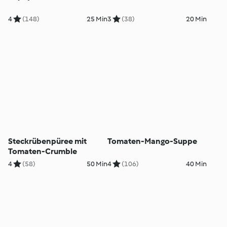
4
(148)
25 Min
3
(38)
20 Min
Steckrübenpüree mit
Tomaten-Mango-Suppe
Tomaten-Crumble
4
(58)
50 Min
4
(106)
40 Min