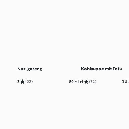
Nasi goreng
Kohlsuppe mit Tofu
3
(23)
50 Min
4
(32)
1 St