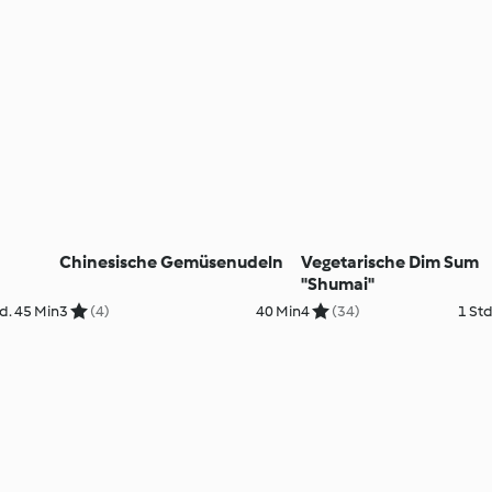
Chinesische Gemüsenudeln
Vegetarische Dim Sum
"Shumai"
d. 45 Min
3
(4)
40 Min
4
(34)
1 Std