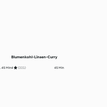
Blumenkohl-Linsen-Curry
. 45 Min
4
(221)
45 Min