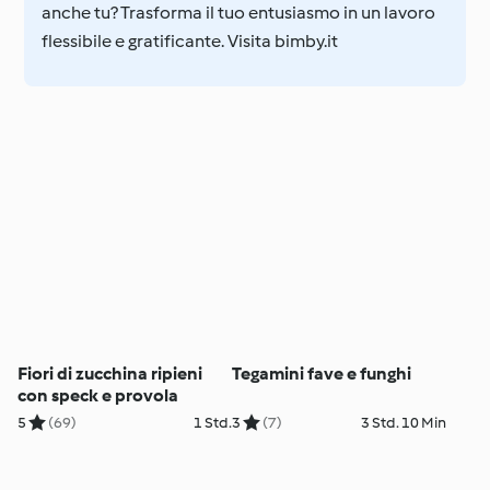
anche tu? Trasforma il tuo entusiasmo in un lavoro
flessibile e gratificante. Visita bimby.it
Fiori di zucchina ripieni
Tegamini fave e funghi
con speck e provola
5
(69)
1 Std.
3
(7)
3 Std. 10 Min