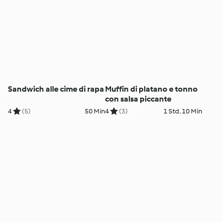
Sandwich alle cime di rapa
Muffin di platano e tonno
con salsa piccante
4
(5)
50 Min
4
(3)
1 Std. 10 Min