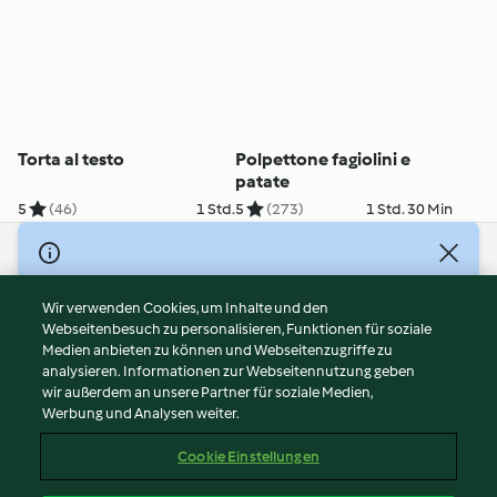
Torta al testo
Polpettone fagiolini e
patate
5
(46)
1 Std.
5
(273)
1 Std. 30 Min
© Copyright 2026
Nutzungsbedingungen
Wir verwenden Cookies, um Inhalte und den
Webseitenbesuch zu personalisieren, Funktionen für soziale
Datenschutzrichtlinien
Medien anbieten zu können und Webseitenzugriffe zu
Disclaimer
analysieren. Informationen zur Webseitennutzung geben
Impressum
wir außerdem an unsere Partner für soziale Medien,
Werbung und Analysen weiter.
Cookies
Inhalt melden
Cookie Einstellungen
Abo kündigen