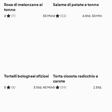
Rose di melanzane al
Salame di patate e tonno
tonno
4
(7)
35 Min
4
(53)
6 Std. 30 Min
Tortelli bolognesi sfiziosi
Torta ciosota radicchio e
carote
5
(8)
3 Std. 40 Min
5
(59)
1 Std.