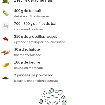
1 feuille de laurier frais
400 g de fenouil
détaillé en fines lamelles
700 - 800 g de filet de bar
coupé en 4 portions
250 g de groseilles rouges
égrappées et un peu pour la finition
30 g d'échalote
finement émincée
180 g de beurre
coupé en morceaux
2 pincées de poivre moulu
à ajuster en fonction des goûts