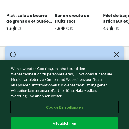
Plat : sole au beurre
Bar en croûte de
Filet de bar,
de grenade et purée
fruits secs
artichaut et 
de panais à l'anis
palourdes
3.3
(3)
4.5
(28)
4.6
(8)
© Copyright 2026
Nutzungsbedingungen
Wir verwenden Cookies, um Inhalte und den
Webseitenbesuch zu personalisieren, Funktionen für soziale
Datenschutzrichtlinien
Medien anbieten zu können und Webseitenzugriffe zu
Disclaimer
analysieren. Informationen zur Webseitennutzung geben
Impressum
wir außerdem an unsere Partner für soziale Medien,
Werbung und Analysen weiter.
Cookies
Inhalt melden
Cookie Einstellungen
Abo kündigen
Vertrag widerrufen
Alle ablehnen
Erklärung zur Barrierefreiheit