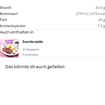
Eiweiß
46.5 g
Brennwert
2797 kJ / 673 kcal
Fett
49 g
Kohlenhydrate
7.5 g
Auch enthalten in
Sucrés salés
10 Rezepte
Frankreich
Das könnte dir auch gefallen