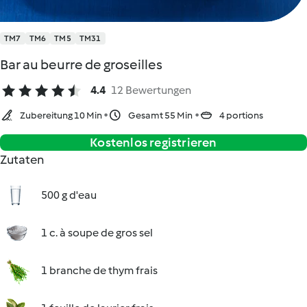
TM7
TM6
TM5
TM31
Bar au beurre de groseilles
4.4
12 Bewertungen
Zubereitung 10 Min
Gesamt 55 Min
4 portions
Kostenlos registrieren
Zutaten
500 g d'eau
1 c. à soupe de gros sel
1 branche de thym frais